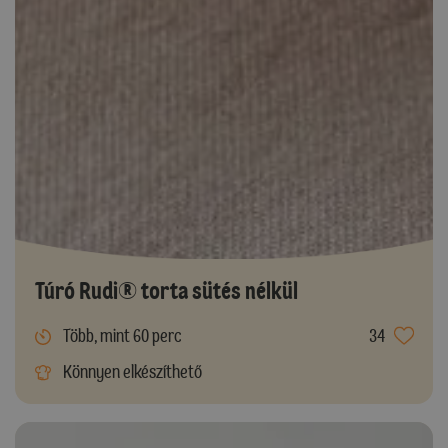
Túró Rudi® torta sütés nélkül
Több, mint 60 perc
34
Könnyen elkészíthető