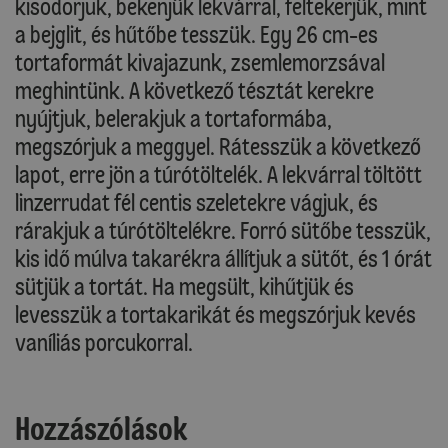
kisodorjuk, bekenjük lekvárral, feltekerjük, mint
a bejglit, és hűtőbe tesszük. Egy 26 cm-es
tortaformát kivajazunk, zsemlemorzsával
meghintünk. A következő tésztát kerekre
nyújtjuk, belerakjuk a tortaformába,
megszórjuk a meggyel. Rátesszük a következő
lapot, erre jön a túrótöltelék. A lekvárral töltött
linzerrudat fél centis szeletekre vágjuk, és
rárakjuk a túrótöltelékre. Forró sütőbe tesszük,
kis idő múlva takarékra állítjuk a sütőt, és 1 órát
sütjük a tortát. Ha megsült, kihűtjük és
levesszük a tortakarikát és megszórjuk kevés
vaníliás porcukorral.
Hozzászólások