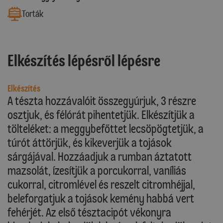
Torták
Elkészítés lépésről lépésre
Elkészítés
A tészta hozzávalóit összegyúrjuk, 3 részre
osztjuk, és félórát pihentetjük. Elkészítjük a
tölteléket: a meggybefőttet lecsöpögtetjük, a
túrót áttörjük, és kikeverjük a tojások
sárgájával. Hozzáadjuk a rumban áztatott
mazsolát, ízesítjük a porcukorral, vaníliás
cukorral, citromlével és reszelt citromhéjjal,
beleforgatjuk a tojások kemény habbá vert
fehérjét. Az első tésztacipót vékonyra