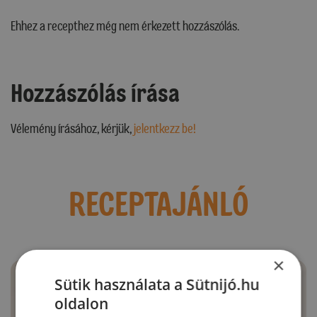
Ehhez a recepthez még nem érkezett hozzászólás.
Hozzászólás írása
Vélemény írásához, kérjük,
jelentkezz be!
RECEPTAJÁNLÓ
×
Sütik használata a Sütnijó.hu
oldalon