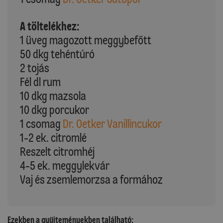
A töltelékhez:
1 üveg magozott meggybefőtt
50 dkg tehéntúró
2 tojás
Fél dl rum
10 dkg mazsola
10 dkg porcukor
1 csomag
Dr. Oetker Vanillincukor
1-2 ek. citromlé
Reszelt citromhéj
4-5 ek. meggylekvár
Vaj és zsemlemorzsa a formához
Ezekben a gyűjteményekben található: