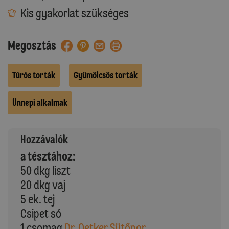
Kis gyakorlat szükséges
Megosztás
Túrós torták
Gyümölcsös torták
Ünnepi alkalmak
Hozzávalók
a tésztához:
50 dkg liszt
20 dkg vaj
5 ek. tej
Csipet só
1 csomag
Dr. Oetker Sütőpor