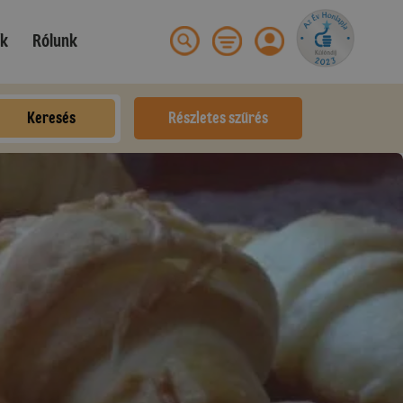
ek
Rólunk
Keresés
Részletes szűrés