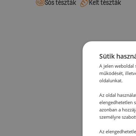
Sós tészták
Kelt tészták
Sütik haszná
A jelen weboldal s
működését, illetv
oldalunkat.
Az oldal használa
elengedhetetlen s
azonban a hozzájá
személyre szabot
Az elengedhetetlen