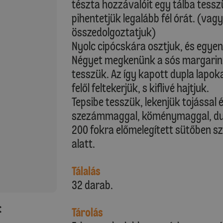
tészta hozzávalóit egy tálba tesszü
pihentetjük legalább fél órát. (va
összedolgoztatjuk)
Nyolc cipócskára osztjuk, és egyen
Négyet megkenünk a sós margarinna
tesszük. Az így kapott dupla lapokat
felől feltekerjük, s kiflivé hajtjuk.
Tepsibe tesszük, lekenjük tojással 
szezámmaggal, köménymaggal, durv
200 fokra előmelegített sütőben s
alatt.
Tálalás
32 darab.
:
Tárolás