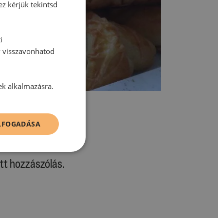
ez kérjük tekintsd
i
y visszavonhatod
ek alkalmazásra.
ELFOGADÁSA
tt hozzászólás.