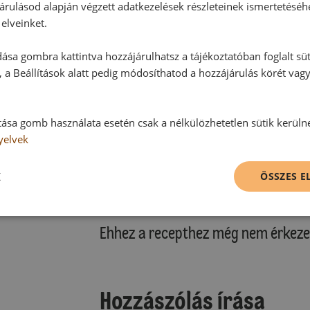
árulásod alapján végzett adatkezelések részleteinek ismertetéséh
elveinket.
ása gombra kattintva hozzájárulhatsz a tájékoztatóban foglalt süt
 a Beállítások alatt pedig módosíthatod a hozzájárulás körét vag
tása gomb használata esetén csak a nélkülözhetetlen sütik kerüln
yelvek
K
ÖSSZES 
Hozzászólások
Ehhez a recepthez még nem érkeze
Hozzászólás írása