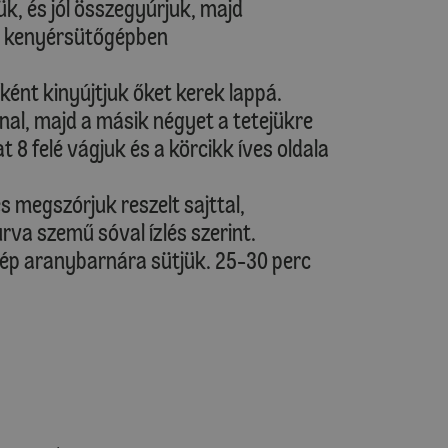
k, és jól összegyúrjuk, majd
gy kenyérsütőgépben
ként kinyújtjuk őket kerek lappá.
l, majd a másik négyet a tetejükre
 8 felé vágjuk és a körcikk íves oldala
és megszórjuk reszelt sajttal,
a szemű sóval ízlés szerint.
zép aranybarnára sütjük. 25-30 perc