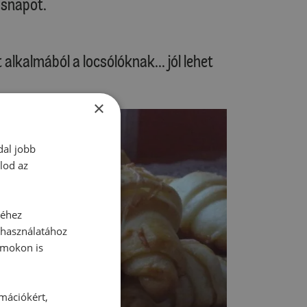
ásnapot.
alkalmából a locsólóknak... jól lehet
×
dal jobb
lod az
séhez
 használatához
rmokon is
rmációkért,