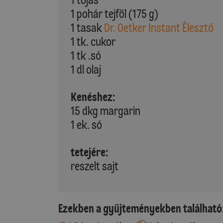
1 pohár tejföl (175 g)
1 tasak
Dr. Oetker Instant Élesztő
1 tk. cukor
1 tk .só
1 dl olaj
Kenéshez:
15 dkg margarin
1 ek. só
tetejére:
reszelt sajt
Ezekben a gyűjteményekben található