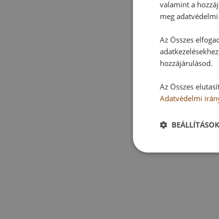
valamint a hozzáj
meg adatvédelmi 
Az Összes elfogad
adatkezelésekhez,
hozzájárulásod.
Az Összes elutasí
Adatvédelmi irán
BEÁLLÍTÁSO