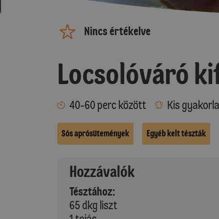
Nincs értékelve
Locsolóváró kif
40-60 perc között
Kis gyakorl
Sós aprósütemények
Egyéb kelt tészták
Hozzávalók
Tésztához:
65 dkg liszt
1 tojás