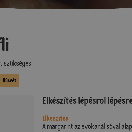
li
at szükséges
Húsvét
Elkészítés lépésről lépésr
Elkészítés
A margarint az evőkanál sóval alap