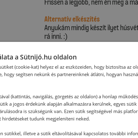
Frissen a legjobb, nem éri meg a m
Alternatív elkészítés
Anyukám mindig készít ilyet húsvét 
rá inni. :)
lata a Sütnijó.hu oldalon
ütiket (cookie-kat) helyez el az eszközeiden, hogy biztosítsa az ol
e, hogy segítsen nekünk és partnereinknek átlátni, hogyan haszná
tával (kattintás, navigálás, görgetés az oldalon) a honlap működé
ütik a jogos érdekünk alapján alkalmazásra kerülnek, egyes sütik
rulásodra is szükségünk van. Ezen sütik segítségével más platfo
t hirdetéseket tudunk megjeleníteni neked.
 sütikkel, illetve a sütik eltávolításával kapcsolatos további info