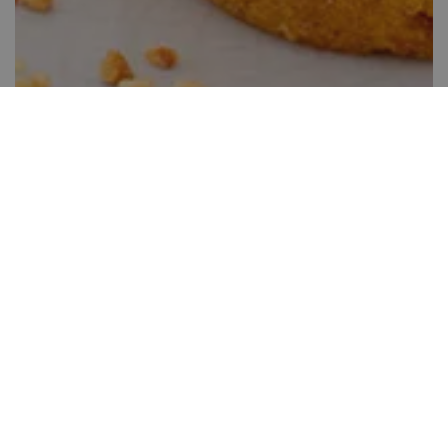
Vegán répatortácskák
20-40 perc között
17
Tapasztalatot kíván