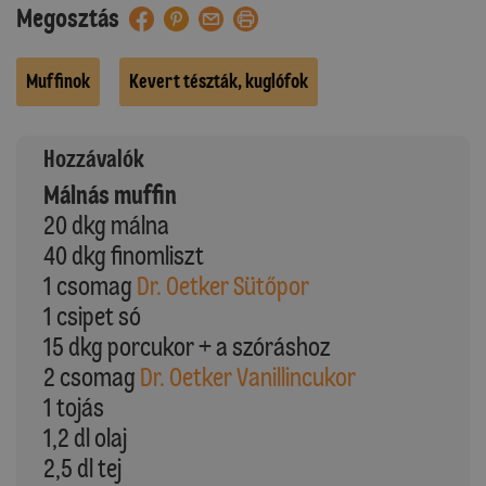
Megosztás
Muffinok
Kevert tészták, kuglófok
Hozzávalók
Málnás muffin
20 dkg málna
40 dkg finomliszt
1 csomag
Dr. Oetker Sütőpor
1 csipet só
15 dkg porcukor + a szóráshoz
2 csomag
Dr. Oetker Vanillincukor
1 tojás
1,2 dl olaj
2,5 dl tej