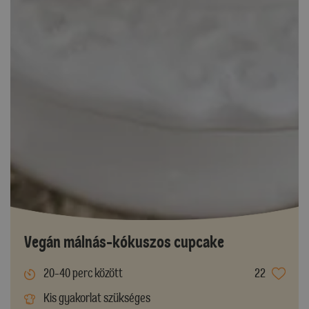
Vegán málnás-kókuszos cupcake
20-40 perc között
22
Kis gyakorlat szükséges