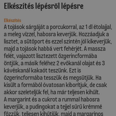
Elkészítés lépésről lépésre
Elkészítés
A tojások sárgáját a porcukorral, az 1 dl étolajjal,
a meleg vízzel, habosra keverjük. Hozzáadjuk a
lisztet, a sütőport és ezzel szintén jól kikeverjük,
majd a tojások habbá vert fehérjét. A massza
felét, vajazott lisztezett őzgerincformába
öntjük, a másik feléhez 2 evőkanál olajat és 3
kávéskanál kakaót teszünk. Ezt is
őzgerincformába tesszük és megsütjük. Ha
kisült a formából óvatosan kiborítjuk, de csak
akkor szeleteljük fel, ha már teljesen kihűlt.
A margarint és a cukrot a rummal habosra
keverjük, a pudingokat a tejjel sűrű krémmé
főzzük, teljesen kihűtjük, majd a margarinos