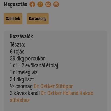
Megosztás
Szeletek
Karácsony
Hozzávalók
Tészta:
6 tojás
39 dkg porcukor
1 dl + 2 evőkanál étolaj
1 dl meleg víz
34 dkg liszt
½ csomag
Dr. Oetker Sütőpor
3 kávés kanál
Dr. Oetker Holland Kakaó
sütéshez