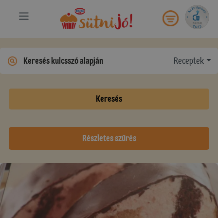
Receptek
Keresés
Részletes szűrés