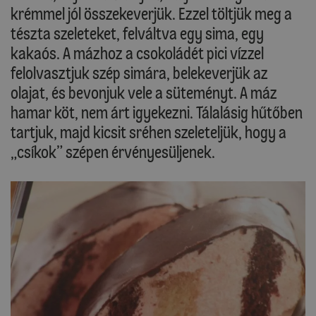
krémmel jól összekeverjük. Ezzel töltjük meg a
tészta szeleteket, felváltva egy sima, egy
kakaós. A mázhoz a csokoládét pici vízzel
felolvasztjuk szép simára, belekeverjük az
olajat, és bevonjuk vele a süteményt. A máz
hamar köt, nem árt igyekezni. Tálalásig hűtőben
tartjuk, majd kicsit sréhen szeleteljük, hogy a
„csíkok” szépen érvényesüljenek.