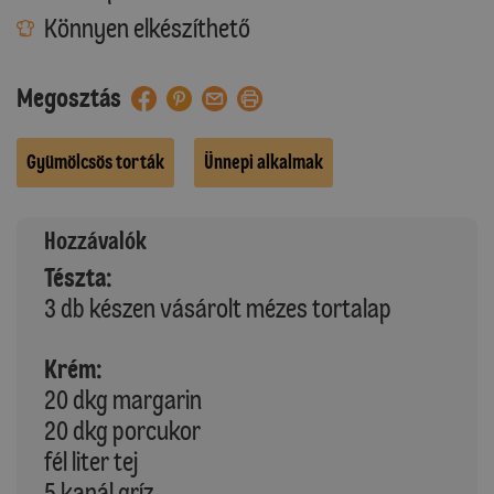
Könnyen elkészíthető
Megosztás
Gyümölcsös torták
Ünnepi alkalmak
Hozzávalók
Tészta:
3 db készen vásárolt mézes tortalap
Krém:
20 dkg margarin
20 dkg porcukor
fél liter tej
5 kanál gríz