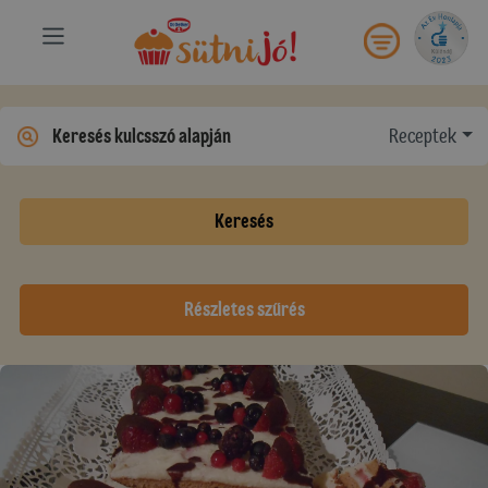
Receptek
Keresés
Részletes szűrés