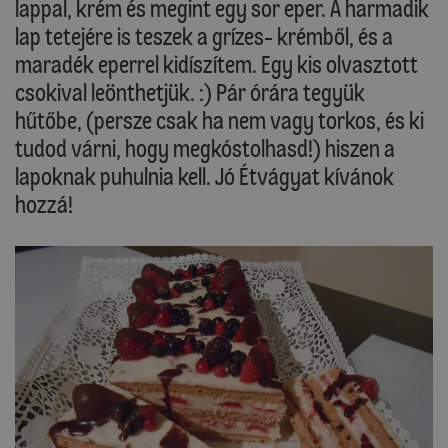
lappal, krém és megint egy sor eper. A harmadik
lap tetejére is teszek a grízes- krémből, és a
maradék eperrel kidíszítem. Egy kis olvasztott
csokival leönthetjük. :) Pár órára tegyük
hűtőbe, (persze csak ha nem vagy torkos, és ki
tudod várni, hogy megkóstolhasd!) hiszen a
lapoknak puhulnia kell. Jó Étvágyat kívánok
hozzá!