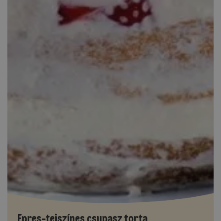
Epres-tejszínes csupasz torta