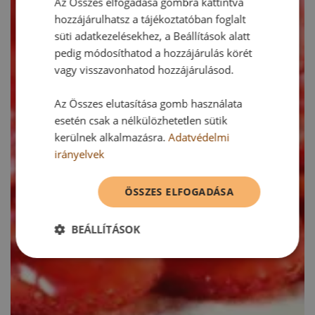
Az Összes elfogadása gombra kattintva
hozzájárulhatsz a tájékoztatóban foglalt
süti adatkezelésekhez, a Beállítások alatt
pedig módosíthatod a hozzájárulás körét
vagy visszavonhatod hozzájárulásod.
Az Összes elutasítása gomb használata
esetén csak a nélkülözhetetlen sütik
kerülnek alkalmazásra.
Adatvédelmi
irányelvek
ÖSSZES ELFOGADÁSA
BEÁLLÍTÁSOK