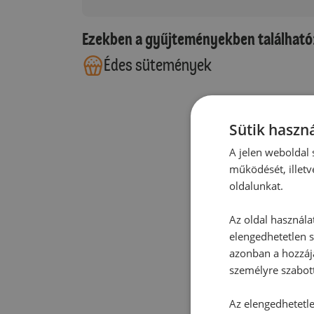
Ezekben a gyűjteményekben található
Édes sütemények
Sütik haszná
A jelen weboldal s
működését, illetv
oldalunkat.
Az oldal használa
elengedhetetlen s
azonban a hozzájá
személyre szabot
Az elengedhetetlen