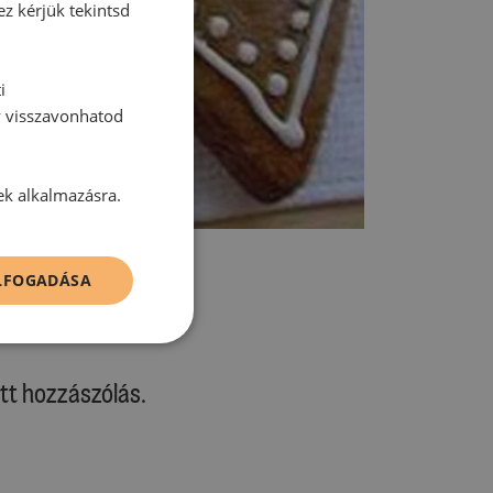
ez kérjük tekintsd
i
y visszavonhatod
ek alkalmazásra.
ELFOGADÁSA
tt hozzászólás.