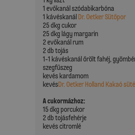
1 evőkanál szódabikarbóna
1 kávéskanál
Dr. Oetker Sütőpor
25 dkg cukor
25 dkg lágy margarin
2 evőkanál rum
2 db tojás
1-1 kávéskanál őrölt fahéj, gyömbér
szegfűszeg
kevés kardamom
kevés
Dr. Oetker Holland Kakaó süt
A cukormázhoz:
15 dkg porcukor
2 db tojásfehérje
kevés citromlé