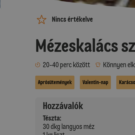
Nincs értékelve
Mézeskalács sz
20-40 perc között
Könnyen elk
Aprósütemények
Valentin-nap
Karács
Hozzávalók
Tészta:
30 dkg langyos méz
1 kg liszt