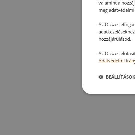
valamint a hozzáj
meg adatvédelmi 
Az Összes elfogad
adatkezelésekhez,
hozzájárulásod.
Az Összes elutasí
Adatvédelmi irán
BEÁLLÍTÁSO