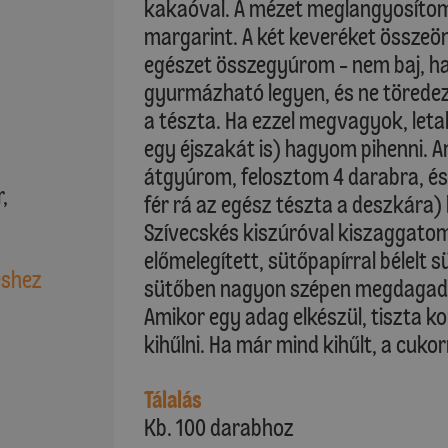
kakaóval. A mézet meglangyosítom
margarint. A két keveréket összeön
egészet összegyúrom - nem baj, ha 
gyurmázható legyen, és ne töredez
a tészta. Ha ezzel megvagyok, leta
egy éjszakát is) hagyom pihenni. A
átgyúrom, felosztom 4 darabra, é
,
fér rá az egész tészta a deszkára)
Szívecskés kiszúróval kiszaggatom
előmelegített, sütőpapírral bélelt 
éshez
sütőben nagyon szépen megdagadna
Amikor egy adag elkészül, tiszta
kihűlni. Ha már mind kihűlt, a cuko
Tálalás
Kb. 100 darabhoz