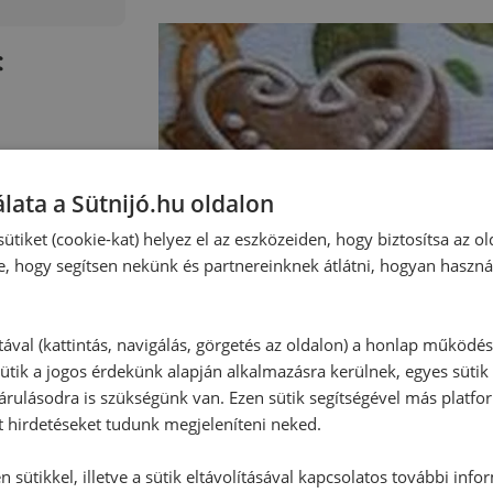
:
lata a Sütnijó.hu oldalon
ütiket (cookie-kat) helyez el az eszközeiden, hogy biztosítsa az ol
e, hogy segítsen nekünk és partnereinknek átlátni, hogyan haszná
tával (kattintás, navigálás, görgetés az oldalon) a honlap működé
ütik a jogos érdekünk alapján alkalmazásra kerülnek, egyes sütik
rulásodra is szükségünk van. Ezen sütik segítségével más platfo
t hirdetéseket tudunk megjeleníteni neked.
 sütikkel, illetve a sütik eltávolításával kapcsolatos további info