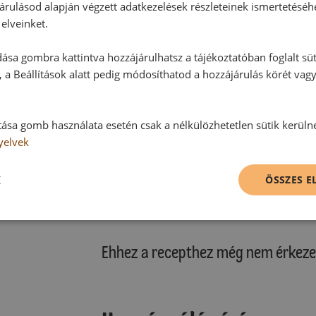
árulásod alapján végzett adatkezelések részleteinek ismertetéséh
elveinket.
ása gombra kattintva hozzájárulhatsz a tájékoztatóban foglalt süt
 a Beállítások alatt pedig módosíthatod a hozzájárulás körét vag
tása gomb használata esetén csak a nélkülözhetetlen sütik kerüln
yelvek
K
ÖSSZES 
Hozzászólások
Ehhez a recepthez még nem érkeze