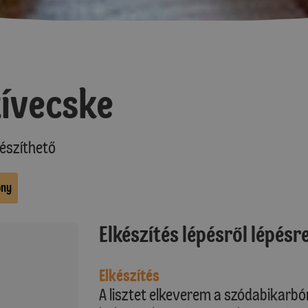
ívecske
észíthető
ony
Elkészítés lépésről lépésr
Elkészítés
A lisztet elkeverem a szódabikarbón