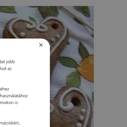
×
dal jobb
lod az
séhez
 használatához
rmokon is
rmációkért,