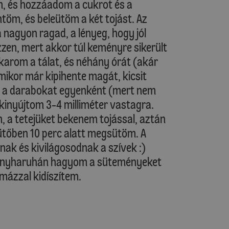
, és hozzáadom a cukrot és a
töm, és beleütöm a két tojást. Az
nagyon ragad, a lényeg, hogy jól
zen, mert akkor túl keményre sikerült
karom a tálat, és néhány órát (akár
mikor már kipihente magát, kicsit
s a darabokat egyenként (mert nem
 kinyújtom 3-4 milliméter vastagra.
, a tetejüket bekenem tojással, aztán
sütőben 10 perc alatt megsütöm. A
k és kivilágosodnak a szívek :)
 konyharuhán hagyom a süteményeket
rmázzal kidíszítem.