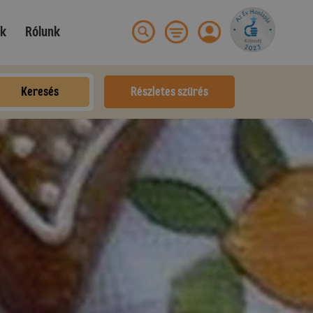
ek
Rólunk
Keresés
Részletes szűrés