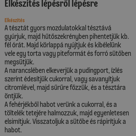
Elkészítés lépésről lépésre
Elkészítés
A tésztát gyors mozdulatokkal tésztává
gyúrjuk, majd hűtőszekrényben pihentetjük kb.
fél órát. Majd körlappá nyújtjuk és kibélelünk
vele egy torta vagy piteformát és forró sütőben
megsütjük.
A narancslében elkeverjük a pudingport, ízlés
szerint édesítjük cukorral, vagy savanyítjuk
citromlével, majd sűrűre főzzük, és a tésztára
öntjük.
A fehérjékből habot verünk a cukorral, és a
töltelék tetejére halmozzuk, majd egyenletesen
elsimítjuk. Visszatoljuk a sütőbe és rápirítjuk a
habot.