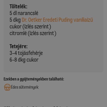
Töltelék:
5 dl narancslé
5 dkg
Dr. Oetker Eredeti Puding vaníliaízű
cukor (ízlés szerint)
citromlé (ízlés szerint)
Tetejére:
3-4 tojásfehérje
6-8 dkg cukor
Ezekben a gyűjteményekben található:
Édes sütemények