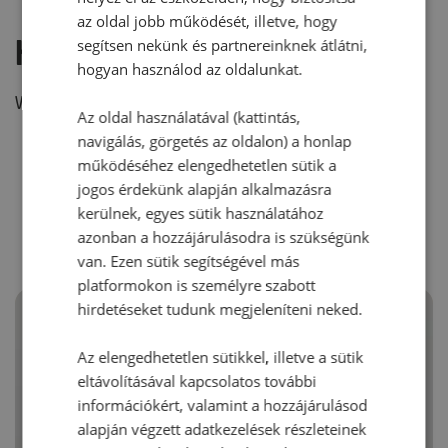
az oldal jobb működését, illetve, hogy
Hozzászólás írása
segítsen nekünk és partnereinknek átlátni,
hogyan használod az oldalunkat.
Vélemény írásához, kérjük,
jelentkezz be!
Az oldal használatával (kattintás,
navigálás, görgetés az oldalon) a honlap
működéséhez elengedhetetlen sütik a
jogos érdekünk alapján alkalmazásra
RECEPTAJÁNLÓ
kerülnek, egyes sütik használatához
azonban a hozzájárulásodra is szükségünk
van. Ezen sütik segítségével más
platformokon is személyre szabott
hirdetéseket tudunk megjeleníteni neked.
Az elengedhetetlen sütikkel, illetve a sütik
eltávolításával kapcsolatos további
információkért, valamint a hozzájárulásod
alapján végzett adatkezelések részleteinek