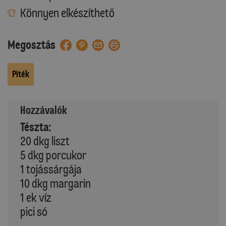
Könnyen elkészíthető
Megosztás
Piték
Hozzávalók
Tészta:
20 dkg liszt
5 dkg porcukor
1 tojássárgája
10 dkg margarin
1 ek víz
pici só