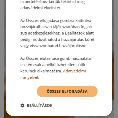
ismertetéséhez kérjük tekintsd meg
adatvédelmi elveinket.
Az Összes elfogadása gombra kattintva
hozzájárulhatsz a tájékoztatóban foglalt
süti adatkezelésekhez, a Beállítások alatt
pedig módosíthatod a hozzájárulás körét
vagy visszavonhatod hozzájárulásod.
Az Összes elutasítása gomb használata
esetén csak a nélkülözhetetlen sütik
kerülnek alkalmazásra.
Adatvédelmi
irányelvek
ÖSSZES ELFOGADÁSA
BEÁLLÍTÁSOK