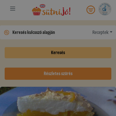
Receptek
Keresés
Részletes szűrés