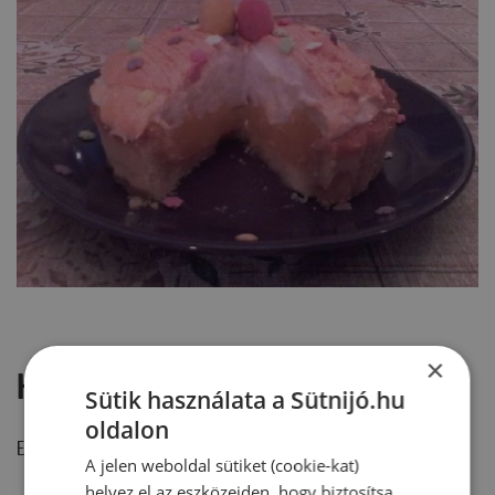
×
Hozzászólások
Sütik használata a Sütnijó.hu
oldalon
Ehhez a recepthez még nem érkezett hozzászólás.
A jelen weboldal sütiket (cookie-kat)
helyez el az eszközeiden, hogy biztosítsa