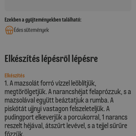
Ezekben a gyűjteményekben található:
Édes sütemények
Elkészítés lépésről lépésre
Elkészítés
1. A mazsolát forró vízzel leöblítjük,
megtörölgetjük. A narancshéjat felaprózzuk, s a
mazsolával együtt beáztatjuk a rumba. A
piskótát ujjnyi vastagon felszeleteljük. A
pudingport elkeverjük a porcukorral, 1 narancs
reszelt héjával, átszűrt levével, s a tejjel sűrűre
főzzük.