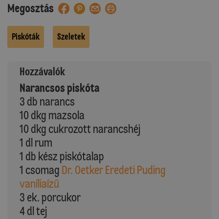
Megosztás
Piskóták
Szeletek
Hozzávalók
Narancsos piskóta
3 db narancs
10 dkg mazsola
10 dkg cukrozott narancshéj
1 dl rum
1 db kész piskótalap
1 csomag
Dr. Oetker Eredeti Puding
vaníliaízű
3 ek. porcukor
4 dl tej