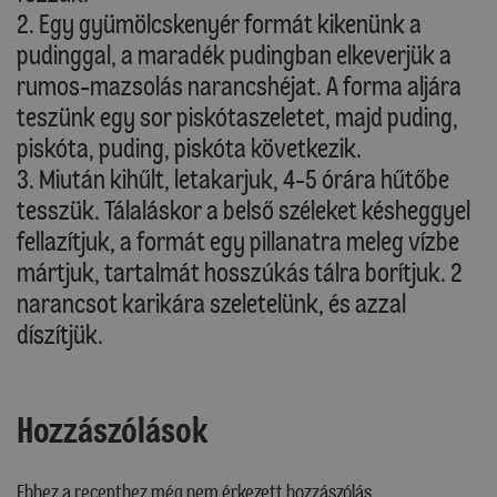
2. Egy gyümölcskenyér formát kikenünk a
pudinggal, a maradék pudingban elkeverjük a
rumos-mazsolás narancshéjat. A forma aljára
teszünk egy sor piskótaszeletet, majd puding,
piskóta, puding, piskóta következik.
3. Miután kihűlt, letakarjuk, 4-5 órára hűtőbe
tesszük. Tálaláskor a belső széleket késheggyel
fellazítjuk, a formát egy pillanatra meleg vízbe
mártjuk, tartalmát hosszúkás tálra borítjuk. 2
narancsot karikára szeletelünk, és azzal
díszítjük.
Hozzászólások
Ehhez a recepthez még nem érkezett hozzászólás.