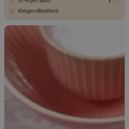
20-40 perc között
8
Könnyen elkészíthető