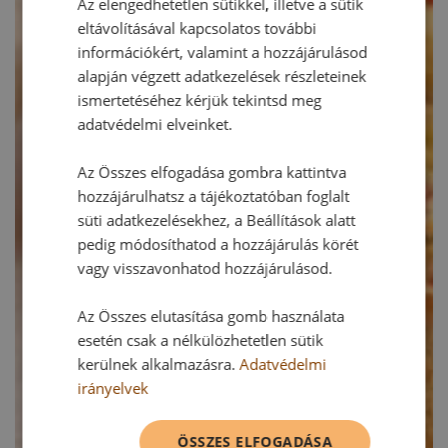
Az elengedhetetlen sütikkel, illetve a sütik
eltávolításával kapcsolatos további
információkért, valamint a hozzájárulásod
alapján végzett adatkezelések részleteinek
ismertetéséhez kérjük tekintsd meg
adatvédelmi elveinket.
Az Összes elfogadása gombra kattintva
hozzájárulhatsz a tájékoztatóban foglalt
süti adatkezelésekhez, a Beállítások alatt
pedig módosíthatod a hozzájárulás körét
vagy visszavonhatod hozzájárulásod.
Az Összes elutasítása gomb használata
esetén csak a nélkülözhetetlen sütik
kerülnek alkalmazásra.
Adatvédelmi
irányelvek
ÖSSZES ELFOGADÁSA