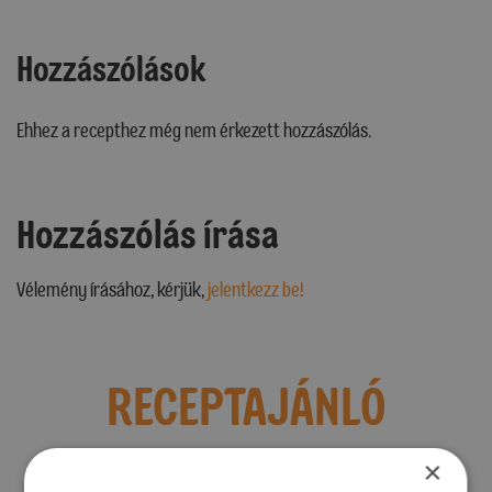
Hozzászólások
Ehhez a recepthez még nem érkezett hozzászólás.
Hozzászólás írása
Vélemény írásához, kérjük,
jelentkezz be!
RECEPTAJÁNLÓ
×