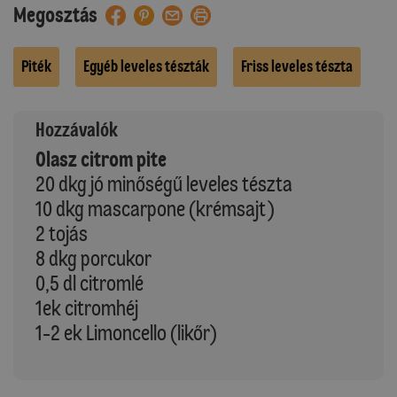
Megosztás
Piték
Egyéb leveles tészták
Friss leveles tészta
Hozzávalók
Olasz citrom pite
20 dkg jó minőségű leveles tészta
10 dkg mascarpone (krémsajt)
2 tojás
8 dkg porcukor
0,5 dl citromlé
1ek citromhéj
1-2 ek Limoncello (likőr)