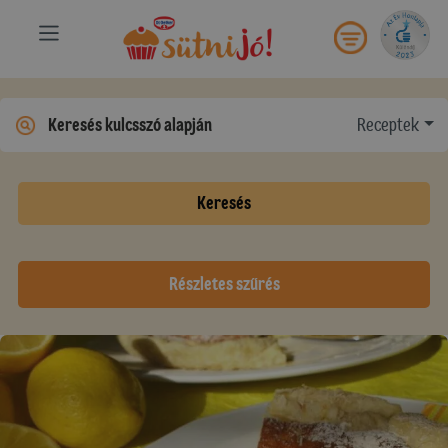
Receptek
Keresés
Részletes szűrés