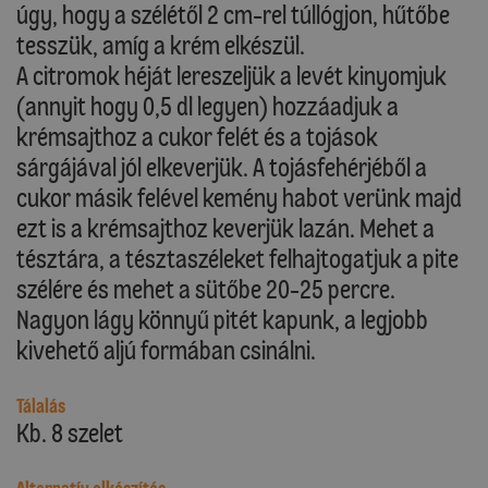
úgy, hogy a szélétől 2 cm-rel túllógjon, hűtőbe
tesszük, amíg a krém elkészül.
A citromok héját lereszeljük a levét kinyomjuk
(annyit hogy 0,5 dl legyen) hozzáadjuk a
krémsajthoz a cukor felét és a tojások
sárgájával jól elkeverjük. A tojásfehérjéből a
cukor másik felével kemény habot verünk majd
ezt is a krémsajthoz keverjük lazán. Mehet a
tésztára, a tésztaszéleket felhajtogatjuk a pite
szélére és mehet a sütőbe 20-25 percre.
Nagyon lágy könnyű pitét kapunk, a legjobb
kivehető aljú formában csinálni.
Tálalás
Kb. 8 szelet