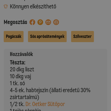
Könnyen elkészíthető
Megosztás
Pogácsák
Sós aprósütemények
Szilveszter
Hozzávalók
Tèszta:
20 dkg liszt
10 dkg vaj
1 tk. só
4-5 ek. habtejszìn (àllati eredetű 30%
zsìrtartalmú)
1/2 tk.
Dr. Oetker Sütőpor
1 tojàs sàrgàja