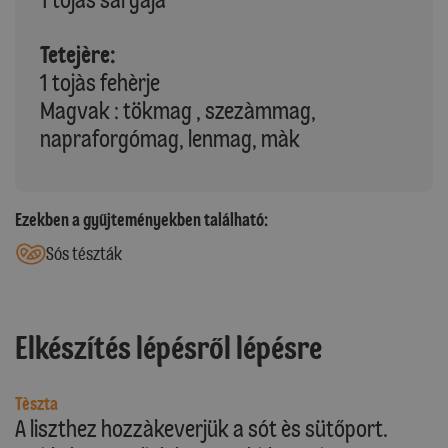
Tetejère:
1 tojàs fehèrje
Magvak : tökmag , szezàmmag,
napraforgómag, lenmag, màk
Ezekben a gyűjteményekben található:
Sós tészták
Elkészítés lépésről lépésre
Tèszta
A liszthez hozzàkeverjük a sót ès sütőport.