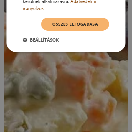
kerülnek alkalmazásra.
Adatvédelmi
irányelvek
ÖSSZES ELFOGADÁSA
BEÁLLÍTÁSOK