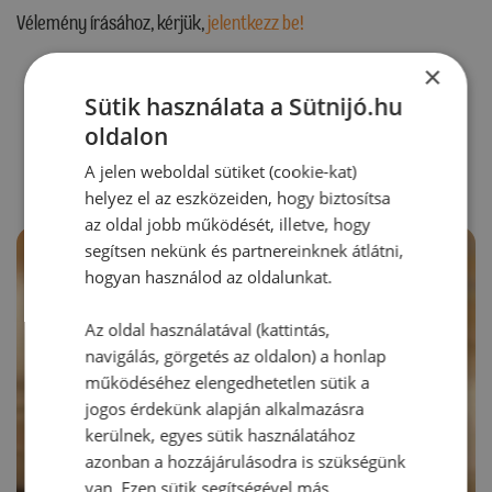
Vélemény írásához, kérjük,
jelentkezz be!
×
Sütik használata a Sütnijó.hu
RECEPTAJÁNLÓ
oldalon
A jelen weboldal sütiket (cookie-kat)
helyez el az eszközeiden, hogy biztosítsa
az oldal jobb működését, illetve, hogy
segítsen nekünk és partnereinknek átlátni,
hogyan használod az oldalunkat.
Az oldal használatával (kattintás,
navigálás, görgetés az oldalon) a honlap
működéséhez elengedhetetlen sütik a
jogos érdekünk alapján alkalmazásra
kerülnek, egyes sütik használatához
azonban a hozzájárulásodra is szükségünk
van. Ezen sütik segítségével más