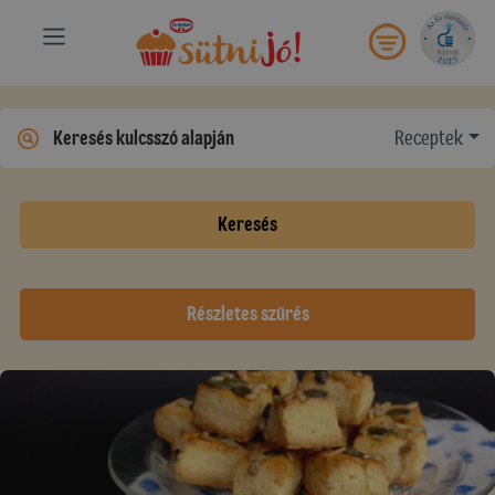
Receptek
Keresés
Részletes szűrés