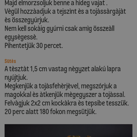
Majd elmorzsoljuk benne a hideg vajat .
Vègül hozzàadjuk a tejszìnt ès a tojàssàrgàjàt
ès összegyúrjuk.
Nem kell sokàig gyúrni csak amìg összeàll
egysègessè.
Pihentetjük 30 percet.
Sütès
A tèsztàt 1,5 cm vastag nègyzet alakú lapra
nyújtjuk.
Megkenjük a tojàsfehèrjèvel, megszórjuk a
magokkal ès àtkenjük mègegyszer a tojàssal.
Felvàgjuk 2x2 cm kockàkra ès tepsibe tesszük.
20 perc alatt 180 fokon megsütjük.