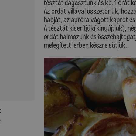
tésztát dagasztunk és kb. 1 órát ke
Az ordát villával összetörjük, hozz
habját, az apróra vágott kaprot és 
A tésztát kiserítjük(kinyújtjuk), 
ordát halmozunk és összehajtogatj
melegített lerben készre sütjük.
:
k