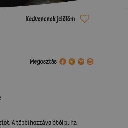
Kedvencnek jelölöm
Megosztás
e
ztőt. A többi hozzávalóból puha