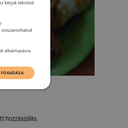
ez kérjük tekintsd
i
y visszavonhatod
ek alkalmazásra.
ELFOGADÁSA
tt hozzászólás.