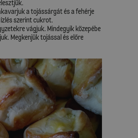
lesztjük.
ákavarjuk a tojássárgát és a fehérje
ízlés szerint cukrot.
négyzetekre vágjuk. Mindegyik közepébe
uk. Megkenjük tojással és előre