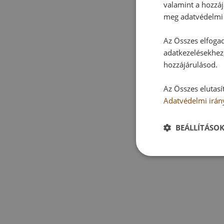
valamint a hozzáj
meg adatvédelmi 
Az Összes elfogad
adatkezelésekhez,
hozzájárulásod.
Az Összes elutasí
Adatvédelmi irán
BEÁLLÍTÁSO