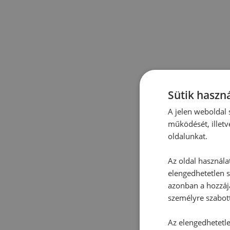
Sütik haszná
A jelen weboldal s
működését, illetv
oldalunkat.
Az oldal használa
elengedhetetlen s
azonban a hozzájá
személyre szabot
Az elengedhetetlen