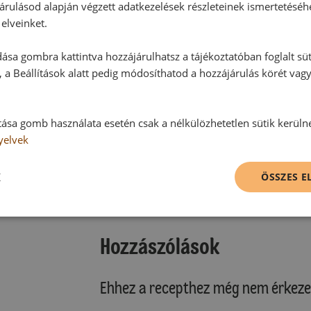
árulásod alapján végzett adatkezelések részleteinek ismertetéséh
elveinket.
ása gombra kattintva hozzájárulhatsz a tájékoztatóban foglalt süt
 a Beállítások alatt pedig módosíthatod a hozzájárulás körét vag
tása gomb használata esetén csak a nélkülözhetetlen sütik kerüln
yelvek
K
ÖSSZES 
Hozzászólások
Ehhez a recepthez még nem érkeze