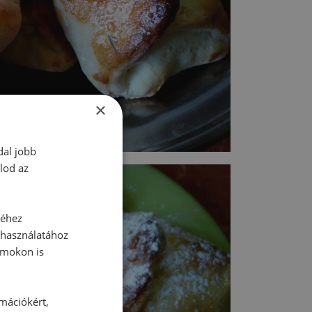
×
dal jobb
lod az
séhez
 használatához
rmokon is
rmációkért,