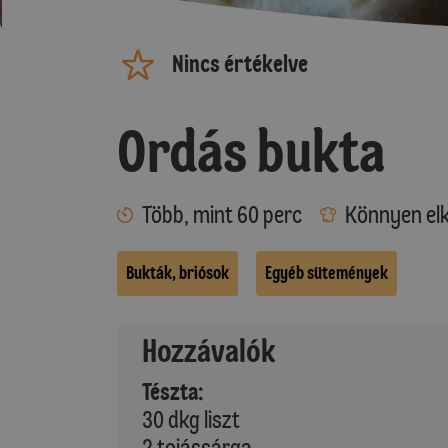
Nincs értékelve
Ordás bukta
Több, mint 60 perc
Könnyen elk
Bukták, briósok
Egyéb sütemények
Hozzávalók
Tészta:
30 dkg liszt
2 tojássárga