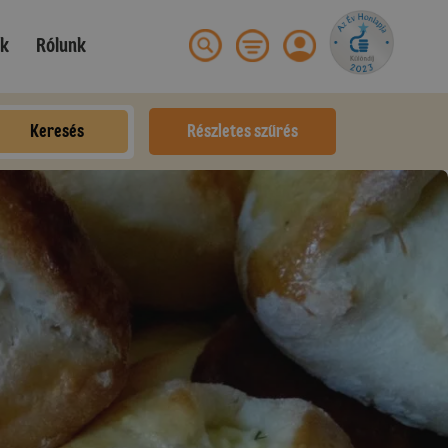
ek
Rólunk
Keresés
Részletes szűrés