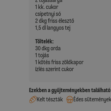
1 kk. cukor
csipetnyi só
2 dkg friss élesztő
1,5 dl langyos tej
Töltelék:
30 dkg orda
1 tojás
1 kötés friss zöldkapor
ízlés szerint cukor
Ezekben a gyűjteményekben található
Kelt tészták
Édes süteménye