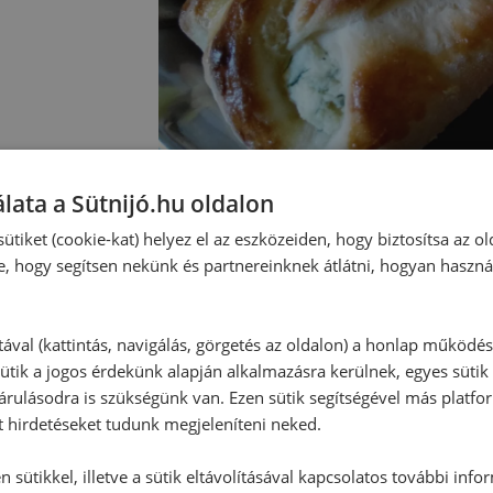
lata a Sütnijó.hu oldalon
ütiket (cookie-kat) helyez el az eszközeiden, hogy biztosítsa az ol
e, hogy segítsen nekünk és partnereinknek átlátni, hogyan haszná
tával (kattintás, navigálás, görgetés az oldalon) a honlap működé
ütik a jogos érdekünk alapján alkalmazásra kerülnek, egyes sütik
rulásodra is szükségünk van. Ezen sütik segítségével más platfo
t hirdetéseket tudunk megjeleníteni neked.
 sütikkel, illetve a sütik eltávolításával kapcsolatos további info