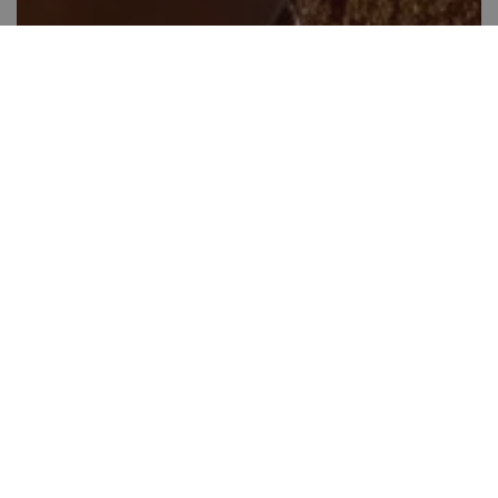
Diós banánkenyér
Több, mint 60 perc
23
Könnyen elkészíthető