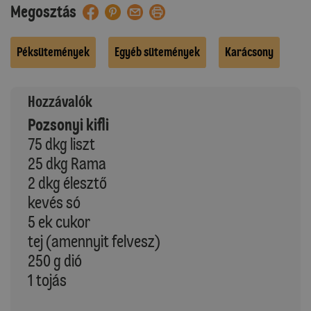
Megosztás
Péksütemények
Egyéb sütemények
Karácsony
Hozzávalók
Pozsonyi kifli
75 dkg liszt
25 dkg Rama
2 dkg élesztő
kevés só
5 ek cukor
tej (amennyit felvesz)
250 g dió
1 tojás