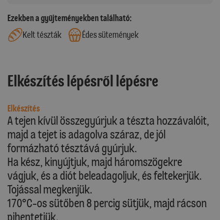
Ezekben a gyűjteményekben található:
Kelt tészták
Édes sütemények
Elkészítés lépésről lépésre
Elkészítés
A tejen kívül összegyúrjuk a tészta hozzávalóit,
majd a tejet is adagolva száraz, de jól
formázható tésztává gyúrjuk.
Ha kész, kinyújtjuk, majd háromszögekre
vágjuk, és a diót beleadagoljuk, és feltekerjük.
Tojással megkenjük.
170°C-os sütőben 8 percig sütjük, majd rácson
pihentetjük.