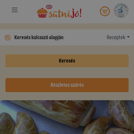
Receptek
Keresés
Részletes szűrés