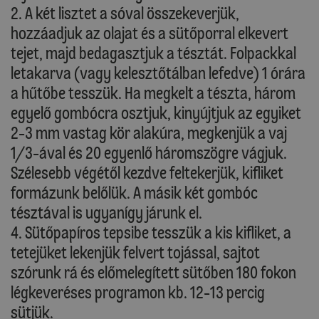
2. A két lisztet a sóval összekeverjük,
hozzáadjuk az olajat és a sütőporral elkevert
tejet, majd bedagasztjuk a tésztát. Folpackkal
letakarva (vagy kelesztőtálban lefedve) 1 órára
a hűtőbe tesszük. Ha megkelt a tészta, három
egyelő gombócra osztjuk, kinyújtjuk az egyiket
2-3 mm vastag kör alakúra, megkenjük a vaj
1/3-ával és 20 egyenlő háromszögre vágjuk.
Szélesebb végétől kezdve feltekerjük, kifliket
formázunk belőlük. A másik két gombóc
tésztával is ugyanígy járunk el.
4. Sütőpapíros tepsibe tesszük a kis kifliket, a
tetejüket lekenjük felvert tojással, sajtot
szórunk rá és előmelegített sütőben 180 fokon
légkeveréses programon kb. 12-13 percig
sütjük.