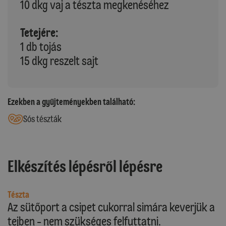
10 dkg vaj a tészta megkenéséhez
Tetejére:
1 db tojás
15 dkg reszelt sajt
Ezekben a gyűjteményekben található:
Sós tészták
Elkészítés lépésről lépésre
Tészta
Az sütőport a csipet cukorral simára keverjük a
tejben - nem szükséges felfuttatni.