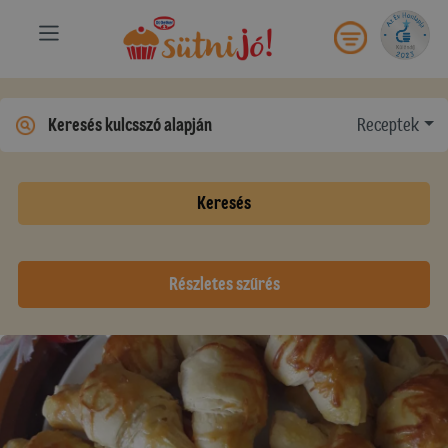
Receptek
Keresés
Részletes szűrés