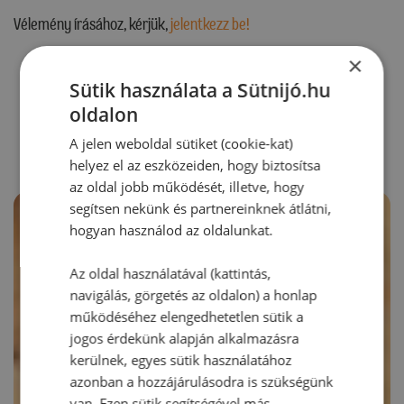
Vélemény írásához, kérjük,
jelentkezz be!
×
Sütik használata a Sütnijó.hu
RECEPTAJÁNLÓ
oldalon
A jelen weboldal sütiket (cookie-kat)
helyez el az eszközeiden, hogy biztosítsa
az oldal jobb működését, illetve, hogy
segítsen nekünk és partnereinknek átlátni,
hogyan használod az oldalunkat.
Az oldal használatával (kattintás,
navigálás, görgetés az oldalon) a honlap
működéséhez elengedhetetlen sütik a
jogos érdekünk alapján alkalmazásra
kerülnek, egyes sütik használatához
azonban a hozzájárulásodra is szükségünk
van. Ezen sütik segítségével más