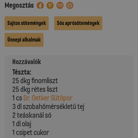
Megosztás
Sajtos sütemények
Sós aprósütemények
Ünnepi alkalmak
Hozzávalók
Tészta:
25 dkg finomliszt
25 dkg rétes liszt
1 cs
Dr. Oetker Sütőpor
3 dl szobahőmérsékletű tej
2 teáskanál só
1 dl olaj
1 csipet cukor