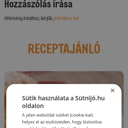
Hozzászólás írása
Vélemény írásához, kérjük,
jelentkezz be!
RECEPTAJÁNLÓ
×
Sütik használata a Sütnijó.hu
oldalon
A jelen weboldal sütiket (cookie-kat)
helyez el az eszközeiden, hogy biztosítsa