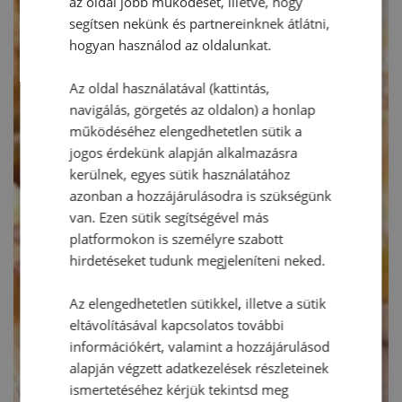
az oldal jobb működését, illetve, hogy
segítsen nekünk és partnereinknek átlátni,
hogyan használod az oldalunkat.
Az oldal használatával (kattintás,
navigálás, görgetés az oldalon) a honlap
működéséhez elengedhetetlen sütik a
jogos érdekünk alapján alkalmazásra
kerülnek, egyes sütik használatához
azonban a hozzájárulásodra is szükségünk
van. Ezen sütik segítségével más
platformokon is személyre szabott
hirdetéseket tudunk megjeleníteni neked.
Az elengedhetetlen sütikkel, illetve a sütik
eltávolításával kapcsolatos további
információkért, valamint a hozzájárulásod
alapján végzett adatkezelések részleteinek
ismertetéséhez kérjük tekintsd meg