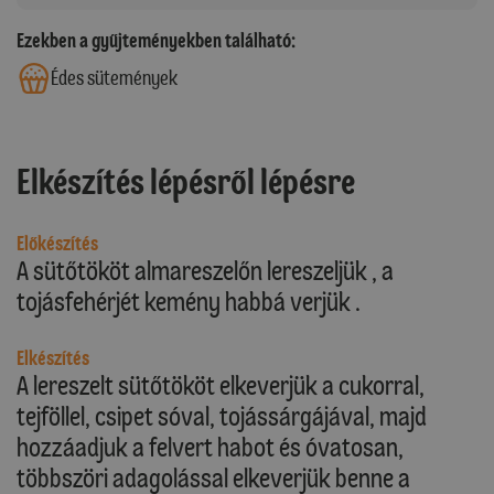
Ezekben a gyűjteményekben található:
Édes sütemények
Elkészítés lépésről lépésre
Előkészítés
A sütőtököt almareszelőn lereszeljük , a
tojásfehérjét kemény habbá verjük .
Elkészítés
A lereszelt sütőtököt elkeverjük a cukorral,
tejföllel, csipet sóval, tojássárgájával, majd
hozzáadjuk a felvert habot és óvatosan,
többszöri adagolással elkeverjük benne a