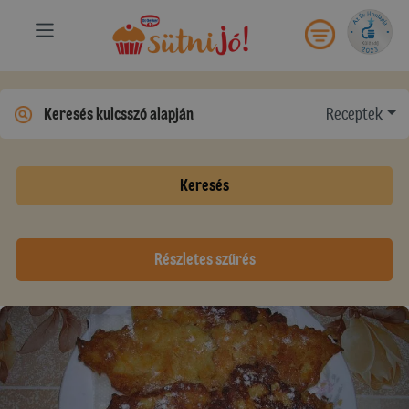
Receptek
Keresés
Részletes szűrés