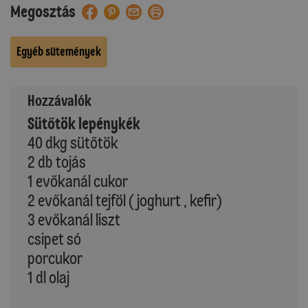
Megosztás
Egyéb sütemények
Hozzávalók
Sütőtök lepénykék
40 dkg sütőtök
2 db tojás
1 evőkanál cukor
2 evőkanál tejföl (joghurt , kefir)
3 evőkanál liszt
csipet só
porcukor
1 dl olaj