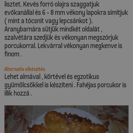
lisztet. Kevés forró olajra szaggatjuk
evőkanállal és 6 - 8 mm vékony lapokra simítjuk
( mint a tócsnit vagy lepcsánkot ).
Aranybarnára sütjük mindkét oldalát ,
szalvétára szedjük és vékonyan megszórjuk
porcukorral. Lekvárral vékonyan megkenve is
finom .
Alternatív elkészítés
Lehet almával , körtével és egzotikus
gyümölcsökkel is készíteni . Fahéjas porcukor is
illik hozzá .