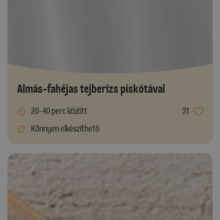
Almás-fahéjas tejberízs piskótával
20-40 perc között
31
Könnyen elkészíthető