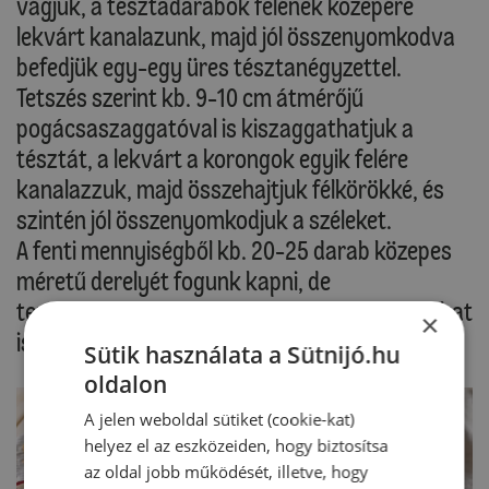
vágjuk, a tésztadarabok felének közepére
lekvárt kanalazunk, majd jól összenyomkodva
befedjük egy-egy üres tésztanégyzettel.
Tetszés szerint kb. 9-10 cm átmérőjű
pogácsaszaggatóval is kiszaggathatjuk a
tésztát, a lekvárt a korongok egyik felére
kanalazzuk, majd összehajtjuk félkörökké, és
szintén jól összenyomkodjuk a széleket.
A fenti mennyiségből kb. 20-25 darab közepes
méretű derelyét fogunk kapni, de
természetesen kisebb vagy nagyobb darabokat
×
is formázhatunk.
Sütik használata a Sütnijó.hu
oldalon
A jelen weboldal sütiket (cookie-kat)
helyez el az eszközeiden, hogy biztosítsa
az oldal jobb működését, illetve, hogy