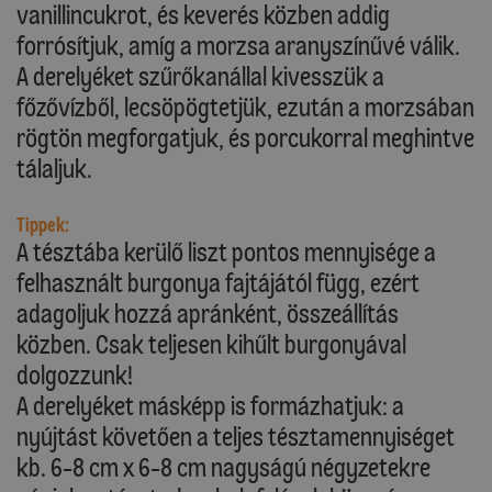
vanillincukrot, és keverés közben addig
forrósítjuk, amíg a morzsa aranyszínűvé válik.
A derelyéket szűrőkanállal kivesszük a
főzővízből, lecsöpögtetjük, ezután a morzsában
rögtön megforgatjuk, és porcukorral meghintve
tálaljuk.
Tippek:
A tésztába kerülő liszt pontos mennyisége a
felhasznált burgonya fajtájától függ, ezért
adagoljuk hozzá apránként, összeállítás
közben. Csak teljesen kihűlt burgonyával
dolgozzunk!
A derelyéket másképp is formázhatjuk: a
nyújtást követően a teljes tésztamennyiséget
kb. 6-8 cm x 6-8 cm nagyságú négyzetekre