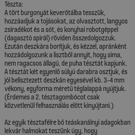
Tészta:
A tört burgonyát keverőtálba tesszük,
hozzáadjuk a tojásokat, az olvasztott, langyos
zsiradékot és a sót, és konyhai robotgéppel
(dagasztó spirál) röviden összedolgozzuk.
Ezután deszkára borítjuk, és kézzel, apránként
hozzádolgozunk a lisztből annyit, hogy sima,
nem ragacsos állagú, de puha tésztát kapjunk.
A tésztát két egyenlő súlyú darabra osztjuk, és
jól belisztezett deszkán egyesével kb. 3-4 mm
vékony, egyforma méretű téglalappá nyújtjuk.
(Érdemes a 2. tésztagombócot csak
közvetlenül felhasználás előtt kinyújtani.)
Az egyik tésztafélre bő teáskanálnyi adagokban
lekvár halmokat teszünk úgy, hogy