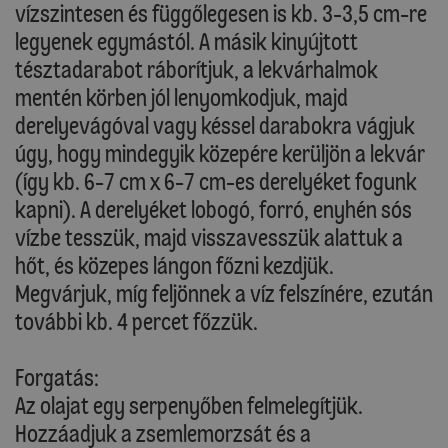
vízszintesen és függőlegesen is kb. 3-3,5 cm-re
legyenek egymástól. A másik kinyújtott
tésztadarabot ráborítjuk, a lekvárhalmok
mentén körben jól lenyomkodjuk, majd
derelyevágóval vagy késsel darabokra vágjuk
úgy, hogy mindegyik közepére kerüljön a lekvár
(így kb. 6-7 cm x 6-7 cm-es derelyéket fogunk
kapni). A derelyéket lobogó, forró, enyhén sós
vízbe tesszük, majd visszavesszük alattuk a
hőt, és közepes lángon főzni kezdjük.
Megvárjuk, míg feljönnek a víz felszínére, ezután
további kb. 4 percet főzzük.
Forgatás:
Az olajat egy serpenyőben felmelegítjük.
Hozzáadjuk a zsemlemorzsát és a