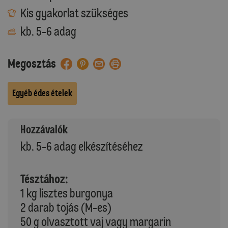
Kis gyakorlat szükséges
kb. 5-6 adag
Megosztás
Egyéb édes ételek
Hozzávalók
kb. 5-6 adag elkészítéséhez
Tésztához:
1 kg lisztes burgonya
2 darab tojás (M-es)
50 g olvasztott vaj vagy margarin