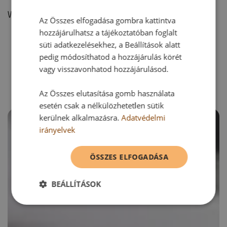
Vélemény írásához, kérjük,
jelentkezz be!
Az Összes elfogadása gombra kattintva
hozzájárulhatsz a tájékoztatóban foglalt
süti adatkezelésekhez, a Beállítások alatt
pedig módosíthatod a hozzájárulás körét
RECEPTAJÁNLÓ
vagy visszavonhatod hozzájárulásod.
Az Összes elutasítása gomb használata
esetén csak a nélkülözhetetlen sütik
kerülnek alkalmazásra.
Adatvédelmi
irányelvek
ÖSSZES ELFOGADÁSA
BEÁLLÍTÁSOK