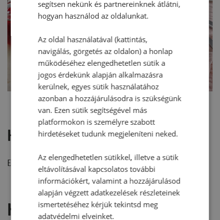
segítsen nekünk és partnereinknek átlátni,
hogyan használod az oldalunkat.
Az oldal használatával (kattintás,
navigálás, görgetés az oldalon) a honlap
működéséhez elengedhetetlen sütik a
jogos érdekünk alapján alkalmazásra
kerülnek, egyes sütik használatához
azonban a hozzájárulásodra is szükségünk
van. Ezen sütik segítségével más
platformokon is személyre szabott
Hozzászólások
hirdetéseket tudunk megjeleníteni neked.
Az elengedhetetlen sütikkel, illetve a sütik
Ehhez a recepthez még nem érkezett hozzászólás.
eltávolításával kapcsolatos további
információkért, valamint a hozzájárulásod
alapján végzett adatkezelések részleteinek
Hozzászólás írása
ismertetéséhez kérjük tekintsd meg
adatvédelmi elveinket.