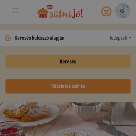
Receptek
Keresés
Részletes szűrés