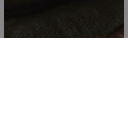
Almakompót
20-40 perc között
8