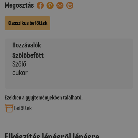
Megosztás
Klasszikus befőttek
Hozzávalók
Szőlőbefőtt
Szőlő
cukor
Ezekben a gyűjteményekben található:
Befőttek
Elkészítés lépésről lépésre