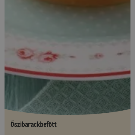
Őszibarackbefőtt