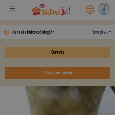
Receptek
Keresés
Részletes szűrés