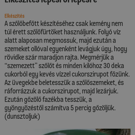
Elkészítés
A szőlőbefőtt készítéséhez csak kemény nem
túl érett szőlőfürtöket használjunk. Folyó víz
alatt alaposan megmossuk, majd ezután a
szemeket ollóval egyenként levágjuk úgy, hogy
rövidke szár maradjon rajta. Megmérjük a
“szemezett” szőlőt és minden kilóhoz 30 deka
cukorból egy kevés vízzel cukorszirupot főzünk.
Az üvegekbe beletesszük a szőlőszemeket, és
ráforrázzuk a cukorszirupot, majd lezárjuk.
Ezután gőzölő fazékba tesszük, a
gyöngyözéstől számítva 5 percig gőzöljük.
(dunsztoljuk)