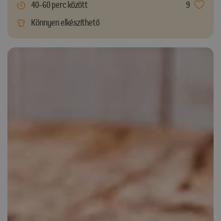
40-60 perc között
9
Könnyen elkészíthető