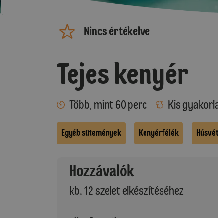
Nincs értékelve
Tejes kenyér
Több, mint 60 perc
Kis gyakorl
Egyéb sütemények
Kenyérfélék
Húsvé
Hozzávalók
kb. 12 szelet elkészítéséhez