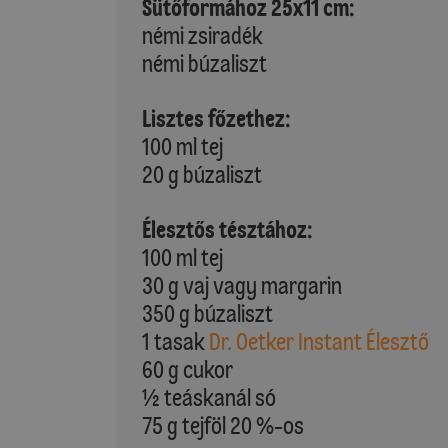
Sütőformához 25x11 cm:
némi zsiradék
némi búzaliszt
Lisztes főzethez:
100 ml tej
20 g búzaliszt
Élesztős tésztához:
100 ml tej
30 g vaj vagy margarin
350 g búzaliszt
1 tasak
Dr. Oetker Instant Élesztő
60 g cukor
½ teáskanál só
75 g tejföl 20 %-os