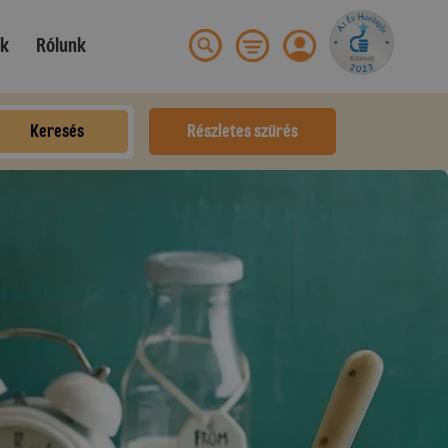
ek
Rólunk
Keresés
Részletes szűrés