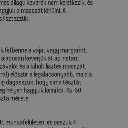
mes állagú keverék nem keletkezik, és
agyjuk a masszát kihűlni. A
 lisztezzük.
uk fel benne a vajat vagy margarint.
s alaposan keverjük át az instant
závalót és a kihűlt lisztes masszát.
rál) először a legalacsonyabb, majd a
ig dagasszuk, hogy sima tésztát
leg helyen hagyjuk kelni kb. 45-50
szta mérete.
zett munkafelületen, és osszuk 4