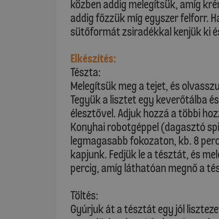
közben addig melegítsük, amíg kré
addig főzzük míg egyszer felforr. H
sütőformát zsiradékkal kenjük ki és
Elkészítés:
Tészta:
Melegítsük meg a tejet, és olvassz
Tegyük a lisztet egy keverőtálba é
élesztővel. Adjuk hozzá a többi hoz
Konyhai robotgéppel (dagasztó spi
legmagasabb fokozaton, kb. 8 perc
kapjunk. Fedjük le a tésztát, és me
percig, amíg láthatóan megnő a té
Töltés:
Gyúrjuk át a tésztát egy jól liszte