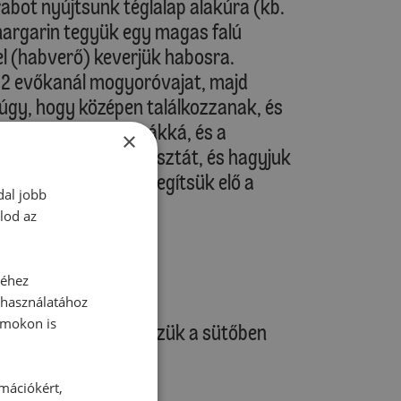
abot nyújtsunk téglalap alakúra (kb.
margarin tegyük egy magas falú
l (habverő) keverjük habosra.
 2 evőkanál mogyoróvajat, majd
 úgy, hogy középen találkozzanak, és
at tekerjük fel csigákká, és a
×
ormába. Fedjük le a tésztát, és hagyjuk
0 percig. Közben melegítsük elő a
dal jobb
lod az
melegítve)
őmelegítve)
séhez
 használatához
rmokon is
, majd a formát helyezzük a sütőben
rmációkért,