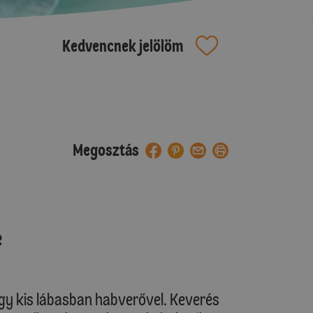
Kedvencnek jelölöm
Megosztás
e
 egy kis lábasban habverővel. Keverés