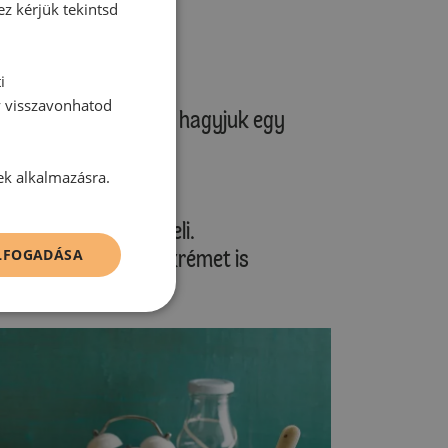
ez kérjük tekintsd
je tulajdonságait!
i
y visszavonhatod
yeret a formából, és hagyjuk egy
ek alkalmazásra.
ejjel tökéletes reggeli.
ennyiségű mogyorókrémet is
ELFOGADÁSA