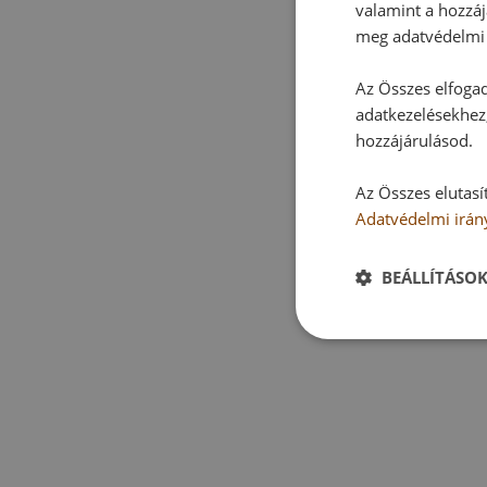
valamint a hozzáj
meg adatvédelmi 
Az Összes elfogad
adatkezelésekhez,
hozzájárulásod.
Az Összes elutasí
Adatvédelmi irán
BEÁLLÍTÁSO