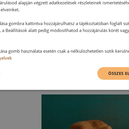
Sütési idő: kb. 35-40 perc
árulásod alapján végzett adatkezelések részleteinek ismertetéséh
elveinket.
Kérjük, vegye figyelembe saját sütő
ása gombra kattintva hozzájárulhatsz a tájékoztatóban foglalt süt
 a Beállítások alatt pedig módosíthatod a hozzájárulás körét vag
Sütés után azonnal vegyük ki a ken
süteményrácson kihűlni.
tása gomb használata esetén csak a nélkülözhetetlen sütik kerüln
Tippek:
yelvek
A kenyér vajjal megkenje egy pohár t
Mogyoróvaj helyett ugyanolyan m
K
ÖSSZES 
használhatunk töltelékként.