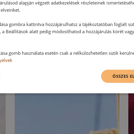
Hozzászólás írása
árulásod alapján végzett adatkezelések részleteinek ismertetéséh
elveinket.
Vélemény írásához, kérjük,
jelentke
ása gombra kattintva hozzájárulhatsz a tájékoztatóban foglalt süt
 a Beállítások alatt pedig módosíthatod a hozzájárulás körét vag
RECEPTAJÁNLÓ
tása gomb használata esetén csak a nélkülözhetetlen sütik kerüln
yelvek
K
ÖSSZES 