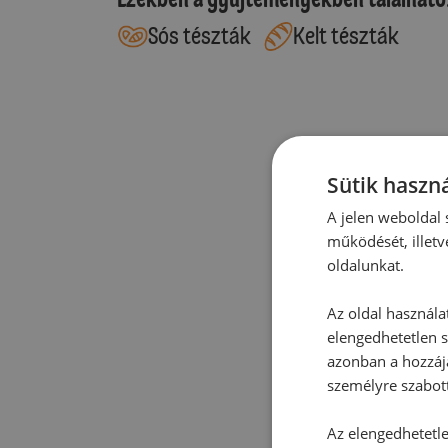
Sós tészták
Kelt tészták
Sütik haszná
A jelen weboldal s
működését, illetv
oldalunkat.
Az oldal használa
elengedhetetlen s
azonban a hozzájá
személyre szabot
Az elengedhetetlen