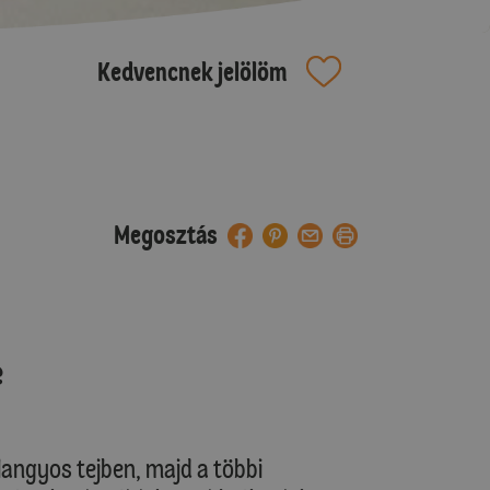
Kedvencnek jelölöm
Megosztás
e
langyos tejben, majd a többi