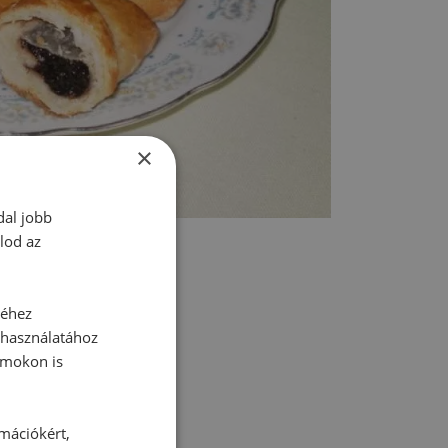
×
dal jobb
lod az
séhez
 használatához
rmokon is
tt hozzászólás.
rmációkért,