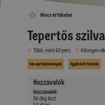
Nincs értékelve
Tepertős szilva
Több, mint 60 perc
Könnyen elk
Sós aprósütemények
Egyéb kelt tészták
Hozzávalók
Hozzávalók:
50 dkg liszt
1,5 dl tej