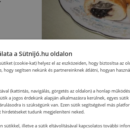
lata a Sütnijó.hu oldalon
ütiket (cookie-kat) helyez el az eszközeiden, hogy biztosítsa az ol
e, hogy segítsen nekünk és partnereinknek átlátni, hogyan haszná
Hozzászólások
tával (kattintás, navigálás, görgetés az oldalon) a honlap működé
ütik a jogos érdekünk alapján alkalmazásra kerülnek, egyes sütik
rulásodra is szükségünk van. Ezen sütik segítségével más platfo
Ehhez a recepthez még nem érkeze
t hirdetéseket tudunk megjeleníteni neked.
 sütikkel, illetve a sütik eltávolításával kapcsolatos további info