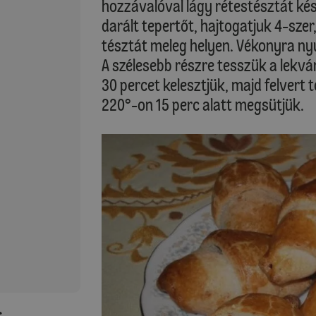
hozzávalóval lágy rétestésztát kés
darált tepertőt, hajtogatjuk 4-szer
tésztát meleg helyen. Vékonyra ny
A szélesebb részre tesszük a lekvár
30 percet kelesztjük, majd felvert
220°-on 15 perc alatt megsütjük.
: