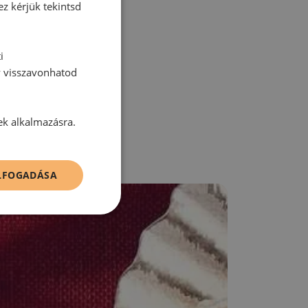
ez kérjük tekintsd
zz be!
i
y visszavonhatod
ek alkalmazásra.
ELFOGADÁSA