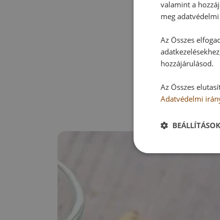
valamint a hozzáj
meg adatvédelmi 
Az Összes elfogad
adatkezelésekhez,
hozzájárulásod.
Az Összes elutasí
Adatvédelmi irán
BEÁLLÍTÁSO