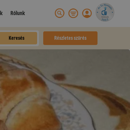
ek
Rólunk
Keresés
Részletes szűrés