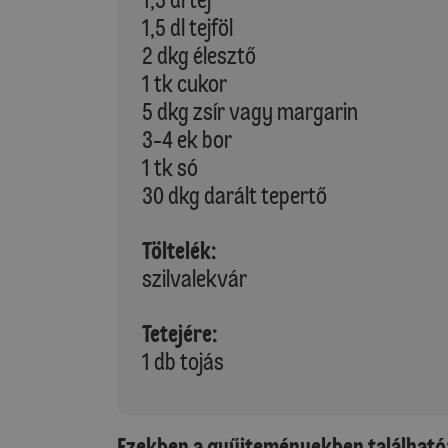
1,5 dl tejföl
2 dkg élesztő
1 tk cukor
5 dkg zsír vagy margarin
3-4 ek bor
1 tk só
30 dkg darált tepertő
Töltelék:
szilvalekvár
Tetejére:
1 db tojás
Ezekben a gyűjteményekben található