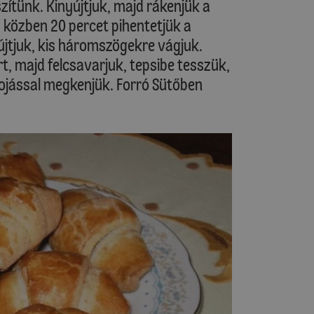
zítünk. Kinyújtjuk, majd rákenjük a
, közben 20 percet pihentetjük a
újtjuk, kis háromszögekre vágjuk.
t, majd felcsavarjuk, tepsibe tesszük,
 tojással megkenjük. Forró Sütőben