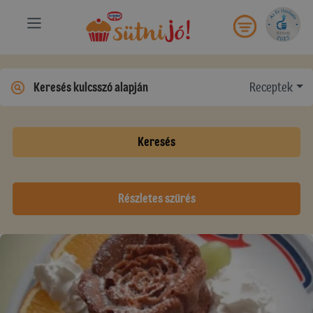
Receptek
Keresés
Részletes szűrés