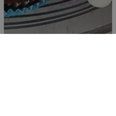
Muffinkutya
20-40 perc között
12