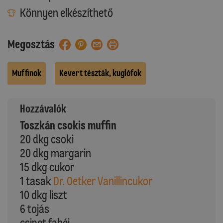
Könnyen elkészíthető
Megosztás
Muffinok
Kevert tészták, kuglófok
Hozzávalók
Toszkán csokis muffin
20 dkg csoki
20 dkg margarin
15 dkg cukor
1 tasak
Dr. Oetker Vanillincukor
10 dkg liszt
6 tojás
csipet fahéj