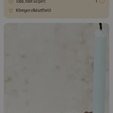
Több, mint 60 perc
1
Könnyen elkészíthető