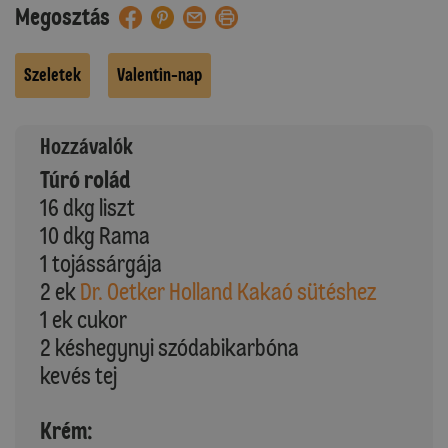
Megosztás
Szeletek
Valentin-nap
Hozzávalók
Túró rolád
16 dkg liszt
10 dkg Rama
1 tojássárgája
2 ek
Dr. Oetker Holland Kakaó sütéshez
1 ek cukor
2 késhegynyi szódabikarbóna
kevés tej
Krém: