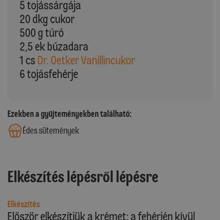
5 tojássárgája
20 dkg cukor
500 g túró
2,5 ek búzadara
1 cs
Dr. Oetker Vanillincukor
6 tojásfehérje
Ezekben a gyűjteményekben található:
Édes sütemények
Elkészítés lépésről lépésre
Elkészítés
Először elkészítjük a krémet: a fehérjén kívül