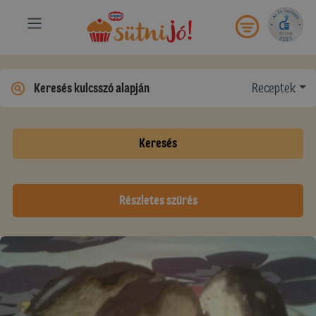
Receptek
Keresés
Részletes szűrés