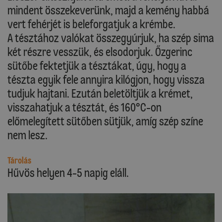
mindent összekeverünk, majd a kemény habbá
vert fehérjét is beleforgatjuk a krémbe.
A tésztához valókat összegyúrjuk, ha szép sima
két részre vesszük, és elsodorjuk. Őzgerinc
sütőbe fektetjük a tésztákat, úgy, hogy a
tészta egyik fele annyira kilógjon, hogy vissza
tudjuk hajtani. Ezután beletöltjük a krémet,
visszahatjuk a tésztát, és 160°C-on
előmelegített sütőben sütjük, amíg szép színe
nem lesz.
Tárolás
Hűvös helyen 4-5 napig eláll.