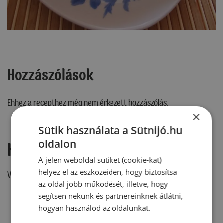
Hozzászólások
Ehhez a recepthez még nem érkezett hozzászólás.
×
Sütik használata a Sütnijó.hu
oldalon
Hozzászólás írása
A jelen weboldal sütiket (cookie-kat)
helyez el az eszközeiden, hogy biztosítsa
Vélemény írásához, kérjük,
jelentkezz be!
az oldal jobb működését, illetve, hogy
segítsen nekünk és partnereinknek átlátni,
hogyan használod az oldalunkat.