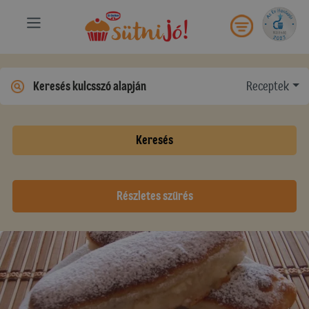
Receptek
Keresés
Részletes szűrés