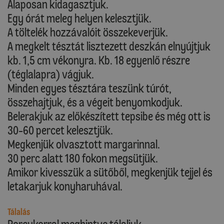
Alaposan kidagasztjuk.
Egy órát meleg helyen kelesztjük.
A töltelék hozzávalóit összekeverjük.
A megkelt tésztát lisztezett deszkán elnyújtjuk
kb. 1,5 cm vékonyra. Kb. 18 egyenlő részre
(téglalapra) vágjuk.
Minden egyes tésztára teszünk túrót,
összehajtjuk, és a végeit benyomkodjuk.
Belerakjuk az előkészített tepsibe és még ott is
30-60 percet kelesztjük.
Megkenjük olvasztott margarinnal.
30 perc alatt 180 fokon megsütjük.
Amikor kivesszük a sütőből, megkenjük tejjel és
letakarjuk konyharuhával.
Tálalás