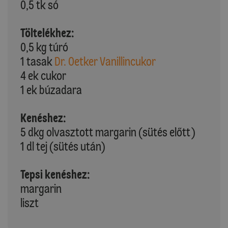
0,5 tk só
Töltelékhez:
0,5 kg túró
1 tasak
Dr. Oetker Vanillincukor
4 ek cukor
1 ek búzadara
Kenéshez:
5 dkg olvasztott margarin (sütés előtt)
1 dl tej (sütés után)
Tepsi kenéshez:
margarin
liszt