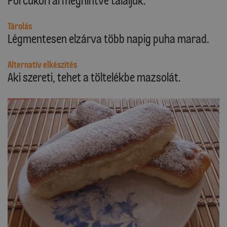
Porcukorral meghintve tálaljuk.
Tárolás
Légmentesen elzárva több napig puha marad.
Alternatív elkészítés
Aki szereti, tehet a töltelékbe mazsolát.