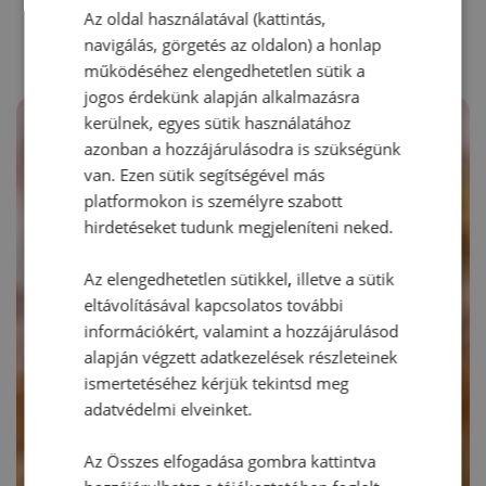
RECEPTAJÁNLÓ
Az oldal használatával (kattintás,
navigálás, görgetés az oldalon) a honlap
működéséhez elengedhetetlen sütik a
jogos érdekünk alapján alkalmazásra
kerülnek, egyes sütik használatához
azonban a hozzájárulásodra is szükségünk
van. Ezen sütik segítségével más
platformokon is személyre szabott
hirdetéseket tudunk megjeleníteni neked.
Az elengedhetetlen sütikkel, illetve a sütik
eltávolításával kapcsolatos további
információkért, valamint a hozzájárulásod
alapján végzett adatkezelések részleteinek
ismertetéséhez kérjük tekintsd meg
adatvédelmi elveinket.
Az Összes elfogadása gombra kattintva