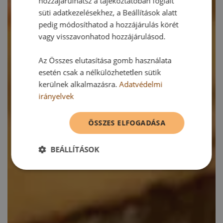
hozzájárulhatsz a tájékoztatóban foglalt
süti adatkezelésekhez, a Beállítások alatt
pedig módosíthatod a hozzájárulás körét
vagy visszavonhatod hozzájárulásod.
Az Összes elutasítása gomb használata
esetén csak a nélkülözhetetlen sütik
kerülnek alkalmazásra.
Adatvédelmi
irányelvek
ÖSSZES ELFOGADÁSA
BEÁLLÍTÁSOK