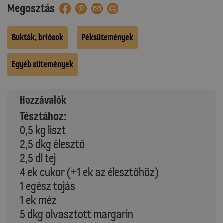
Megosztás
Bukták, briósok
Péksütemények
Egyéb sütemények
Hozzávalók
Tésztához:
0,5 kg liszt
2,5 dkg élesztő
2,5 dl tej
4 ek cukor (+1 ek az élesztőhöz)
1 egész tojás
1 ek méz
5 dkg olvasztott margarin