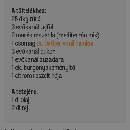
A töltelékhez:
25 dkg túró
3 evőkanál tejföl
2 marék mazsola (mediterrán mix)
1 csomag
Dr. Oetker Vanillincukor
3 evőkanál cukor
1 evőkanál búzadara
1 ek. burgonyakeményítő
1 citrom reszelt héja
A tetejére:
1 dl olaj
2 dl tej