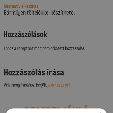
Alternatív elkészítés
Bármilyen töltelékkel készíthető.
Hozzászólások
Ehhez a recepthez még nem érkezett hozzászólás.
Hozzászólás írása
Vélemény írásához, kérjük,
jelentkezz be!
RECEPTAJÁNLÓ