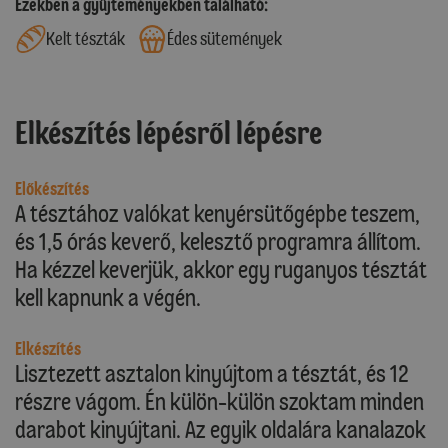
Ezekben a gyűjteményekben található:
Kelt tészták
Édes sütemények
Elkészítés lépésről lépésre
Előkészítés
A tésztához valókat kenyérsütőgépbe teszem,
és 1,5 órás keverő, kelesztő programra állítom.
Ha kézzel keverjük, akkor egy ruganyos tésztát
kell kapnunk a végén.
Elkészítés
Lisztezett asztalon kinyújtom a tésztát, és 12
részre vágom. Én külön-külön szoktam minden
darabot kinyújtani. Az egyik oldalára kanalazok