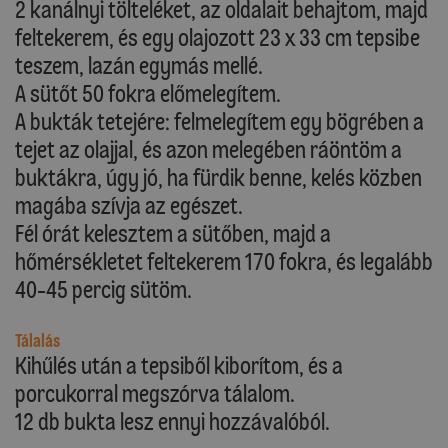
2 kanálnyi tölteléket, az oldalait behajtom, majd
feltekerem, és egy olajozott 23 x 33 cm tepsibe
teszem, lazán egymás mellé.
A sütőt 50 fokra előmelegítem.
A bukták tetejére: felmelegítem egy bögrében a
tejet az olajjal, és azon melegében ráöntöm a
buktákra, úgy jó, ha fürdik benne, kelés közben
magába szívja az egészet.
Fél órát kelesztem a sütőben, majd a
hőmérsékletet feltekerem 170 fokra, és legalább
40-45 percig sütöm.
Tálalás
Kihűlés után a tepsiből kiborítom, és a
porcukorral megszórva tálalom.
12 db bukta lesz ennyi hozzávalóból.