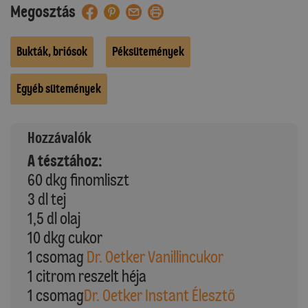
Megosztás
Bukták, briósok
Péksütemények
Egyéb sütemények
Hozzávalók
A tésztához:
60 dkg finomliszt
3 dl tej
1,5 dl olaj
10 dkg cukor
1 csomag
Dr. Oetker Vanillincukor
1 citrom reszelt héja
1 csomag
Dr. Oetker Instant Élesztő