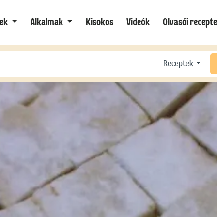
ek
Alkalmak
Kisokos
Videók
Olvasói recept
Receptek