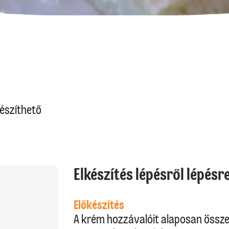
észíthető
Elkészítés lépésről lépésr
Előkészítés
A krém hozzávalóit alaposan össze