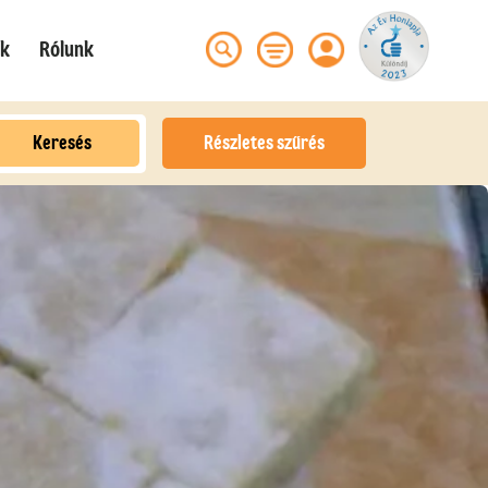
ek
Rólunk
Keresés
Részletes szűrés