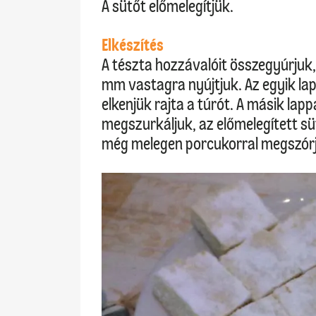
A sütőt előmelegítjük.
Elkészítés
A tészta hozzávalóit összegyúrjuk, 
mm vastagra nyújtjuk. Az egyik la
elkenjük rajta a túrót. A másik lappa
megszurkáljuk, az előmelegített sü
még melegen porcukorral megszór