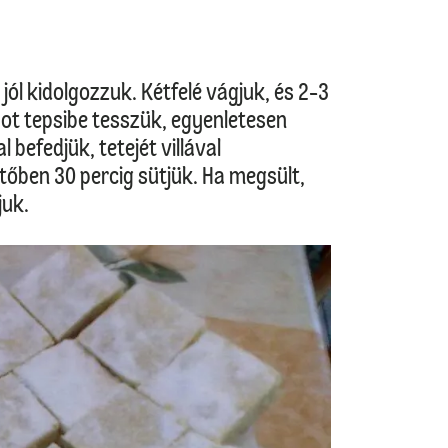
jól kidolgozzuk. Kétfelé vágjuk, és 2-3
pot tepsibe tesszük, egyenletesen
l befedjük, tetejét villával
tőben 30 percig sütjük. Ha megsült,
juk.