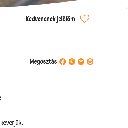
Kedvencnek jelölöm
Megosztás
e
keverjük.