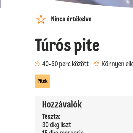
Nincs értékelve
Túrós pite
40-60 perc között
Könnyen elk
Piték
Hozzávalók
Tészta:
30 dkg liszt
15 dkg margarin