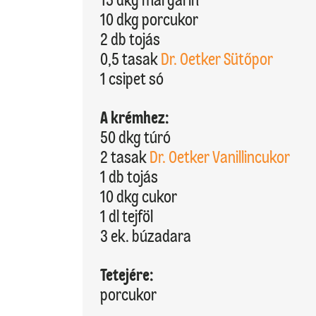
10 dkg porcukor
2 db tojás
0,5 tasak
Dr. Oetker Sütőpor
1 csipet só
A krémhez:
50 dkg túró
2 tasak
Dr. Oetker Vanillincukor
1 db tojás
10 dkg cukor
1 dl tejföl
3 ek. búzadara
Tetejére:
porcukor