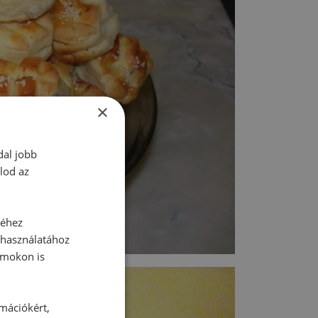
×
dal jobb
lod az
séhez
 használatához
rmokon is
rmációkért,