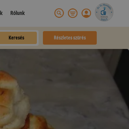
ek
Rólunk
Keresés
Részletes szűrés