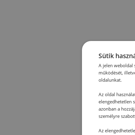
Sütik haszná
A jelen weboldal s
működését, illetv
oldalunkat.
Az oldal használa
elengedhetetlen s
azonban a hozzájá
személyre szabot
Az elengedhetetlen