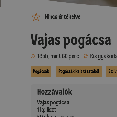
Nincs értékelve
Vajas pogácsa
Több, mint 60 perc
Kis gyakorl
Pogácsák
Pogácsák kelt tésztából
Szil
Hozzávalók
Vajas pogácsa
1 kg liszt
50 dkg margarin