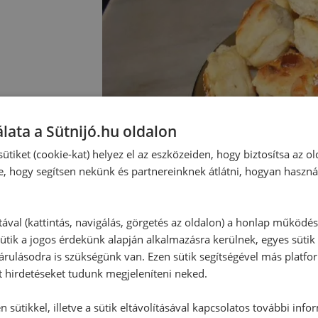
lata a Sütnijó.hu oldalon
ütiket (cookie-kat) helyez el az eszközeiden, hogy biztosítsa az ol
e, hogy segítsen nekünk és partnereinknek átlátni, hogyan haszná
tával (kattintás, navigálás, görgetés az oldalon) a honlap működé
ütik a jogos érdekünk alapján alkalmazásra kerülnek, egyes sütik
rulásodra is szükségünk van. Ezen sütik segítségével más platfo
t hirdetéseket tudunk megjeleníteni neked.
 sütikkel, illetve a sütik eltávolításával kapcsolatos további info