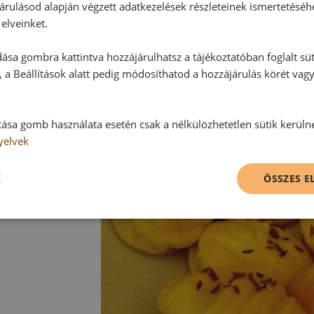
árulásod alapján végzett adatkezelések részleteinek ismertetéséh
elveinket.
ása gombra kattintva hozzájárulhatsz a tájékoztatóban foglalt süt
 a Beállítások alatt pedig módosíthatod a hozzájárulás körét vag
tása gomb használata esetén csak a nélkülözhetetlen sütik kerüln
yelvek
K
ÖSSZES 