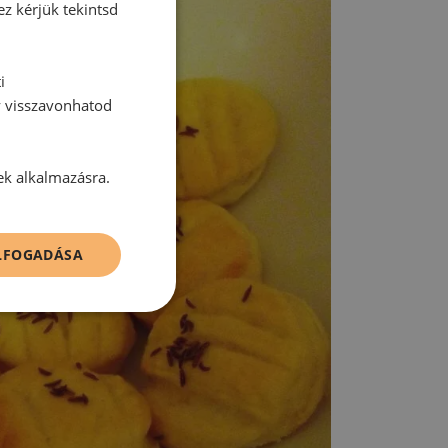
ez kérjük tekintsd
i
y visszavonhatod
ek alkalmazásra.
ELFOGADÁSA