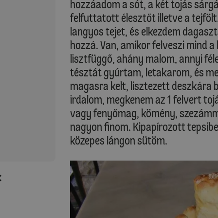
hozzáadom a sót, a két tojás sárgá
felfuttatott élesztőt illetve a tejfö
langyos tejet, és elkezdem dagaszt
hozzá. Van, amikor felveszi mind a 
lisztfüggő, ahány malom, annyi fél
tésztát gyúrtam, letakarom, és me
magasra kelt, lisztezett deszkára 
irdalom, megkenem az 1 felvert tojá
vagy fenyőmag, kömény, szezámma
nagyon finom. Kipapírozott tepsibe
közepes lángon sütöm.
: