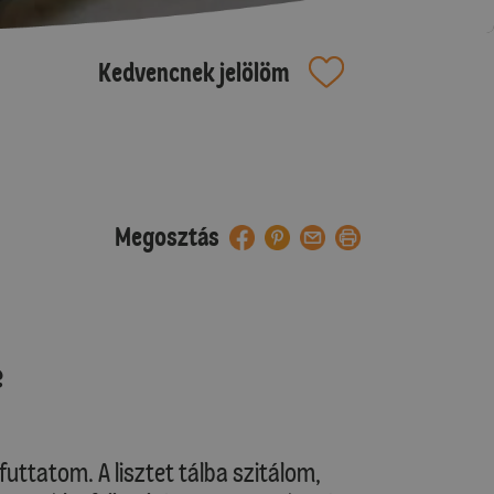
Kedvencnek jelölöm
Megosztás
e
lfuttatom. A lisztet tálba szitálom,