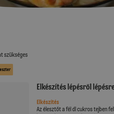
at szükséges
veszter
Elkészítés lépésről lépésr
Elkészítés
Az élesztőt a fél dl cukros tejben fe