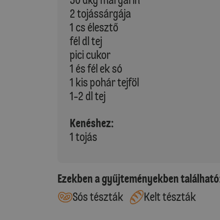
2 tojássárgája
1 cs élesztő
fél dl tej
pici cukor
1 és fél ek só
1 kis pohár tejföl
1-2 dl tej
Kenéshez:
1 tojás
Ezekben a gyűjteményekben található
Sós tészták
Kelt tészták