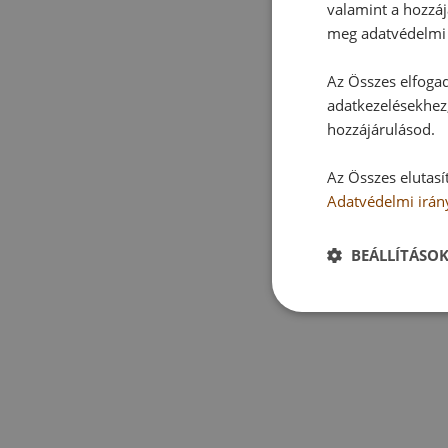
valamint a hozzáj
meg adatvédelmi 
Az Összes elfogad
adatkezelésekhez,
hozzájárulásod.
Az Összes elutasí
Adatvédelmi irán
BEÁLLÍTÁSO