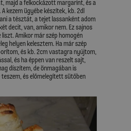
t, majd a felkockázott margarint, és a
lt. A kezem ügyébe készítek, kb. 2dl
ani a tésztát, a tejet lassanként adom
két decit, van, amikor nem. Ez sajnos
e liszt. Amikor már szép homogén
leg helyen kelesztem. Ha már szép
borítom, és kb. 2cm vastagra nyújtom,
ssal, és ha éppen van reszelt sajt,
g díszítem, de önmagában is
 teszem, és előmelegített sütőben