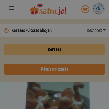
Receptek
Keresés
Részletes szűrés