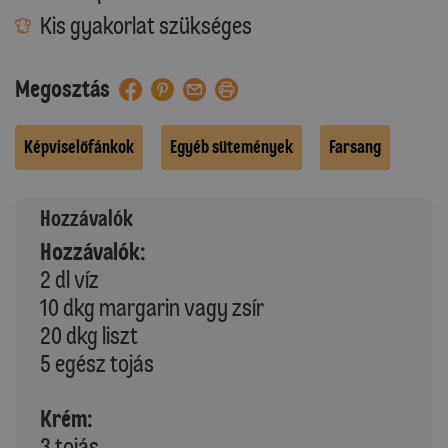
Kis gyakorlat szükséges
Megosztás
Képviselőfánkok
Egyéb sütemények
Farsang
Hozzávalók
Hozzávalók:
2 dl víz
10 dkg margarin vagy zsír
20 dkg liszt
5 egész tojás
Krém:
3 tojás