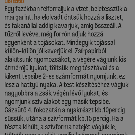
Elkészítés
Egy fazékban felforraljuk a vizet, beletesszük a
margarint, ha elolvadt öntsük hozzá a lisztet,
és fakanállal addig kavarjuk, amíg összeáll. A
tűzről levéve, még forrón adjuk hozzá
egyenként a tojásokat. Mindegyik tojással
külön-külön jól keverjük el. Zsírpapírból
alakítsunk nyomózsákot, a végére vágjunk kis
átmérőjű lyukat, töltsük meg tésztával és a
kikent tepsibe 2-es számformát nyomjunk, ez
lesz a hattyú nyaka. A test készítéséhez vágjuk
nagyobbra a zsák végén lévő lyukat, és
nyomjunk szív alakot egy másik tepsibe.
Gázsütő 4. fokozatán a nyakrészt kb.10percig
süssük, utána a szívformát kb.15 percig. Ha a
tészta kihűlt, a szívforma tetejét vágjuk le,