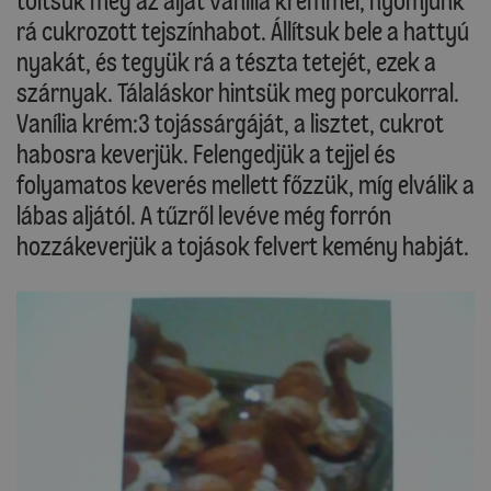
töltsük meg az alját vanília krémmel, nyomjunk
rá cukrozott tejszínhabot. Állítsuk bele a hattyú
nyakát, és tegyük rá a tészta tetejét, ezek a
szárnyak. Tálaláskor hintsük meg porcukorral.
Vanília krém:3 tojássárgáját, a lisztet, cukrot
habosra keverjük. Felengedjük a tejjel és
folyamatos keverés mellett főzzük, míg elválik a
lábas aljától. A tűzről levéve még forrón
hozzákeverjük a tojások felvert kemény habját.