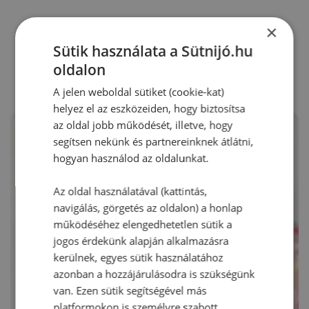
×
RECEPTAJÁNLÓ
Sütik használata a Sütnijó.hu
oldalon
A jelen weboldal sütiket (cookie-kat)
helyez el az eszközeiden, hogy biztosítsa
az oldal jobb működését, illetve, hogy
segítsen nekünk és partnereinknek átlátni,
hogyan használod az oldalunkat.
Az oldal használatával (kattintás,
navigálás, görgetés az oldalon) a honlap
működéséhez elengedhetetlen sütik a
jogos érdekünk alapján alkalmazásra
kerülnek, egyes sütik használatához
azonban a hozzájárulásodra is szükségünk
van. Ezen sütik segítségével más
platformokon is személyre szabott