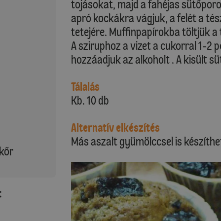
tojásokat, majd a fahéjas sütőporos 
apró kockákra vágjuk, a felét a tés
tetejére. Muffinpapírokba töltjük a 
A sziruphoz a vizet a cukorral 1-2 p
hozzáadjuk az alkoholt . A kisült sü
Tálalás
Kb. 10 db
Alternatív elkészítés
Más aszalt gyümölccsel is készíthe
ikőr
: