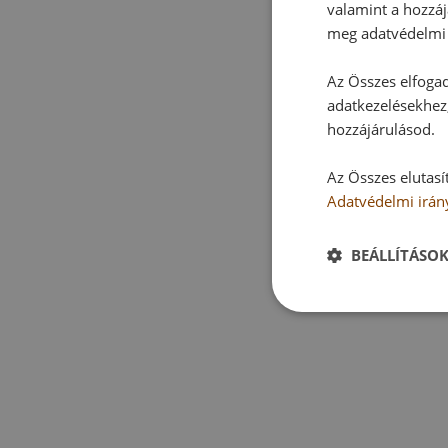
valamint a hozzáj
meg adatvédelmi 
Az Összes elfogad
adatkezelésekhez,
hozzájárulásod.
Az Összes elutasí
Adatvédelmi irán
BEÁLLÍTÁSO