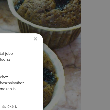
×
dal jobb
lod az
séhez
 használatához
rmokon is
rmációkért,