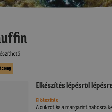
uffin
észíthető
ácsony
Elkészítés lépésről lépésr
Elkészítés
A cukrot és a margarint habosra k