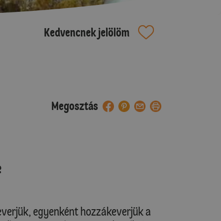
Kedvencnek jelölöm
Megosztás
e
everjük, egyenként hozzákeverjük a