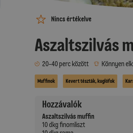
Nincs értékelve
Aszaltszilvás m
20-40 perc között
Könnyen elk
Muffinok
Kevert tészták, kuglófok
Kar
Hozzávalók
Aszaltszilvás muffin
10 dkg finomliszt
10 dkg rama