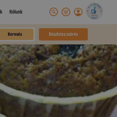
ek
Rólunk
Keresés
Részletes szűrés