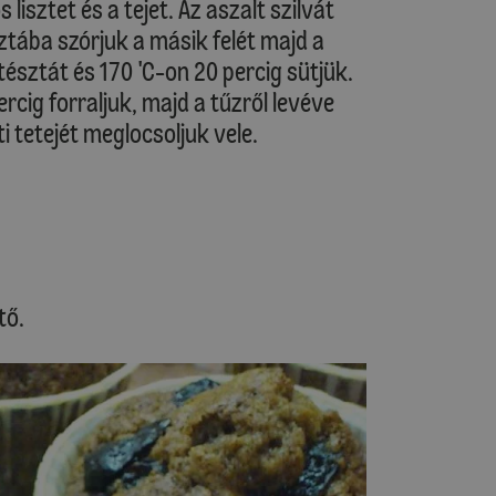
lisztet és a tejet. Az aszalt szilvát
ztába szórjuk a másik felét majd a
tésztát és 170 'C-on 20 percig sütjük.
ercig forraljuk, majd a tűzről levéve
ti tetejét meglocsoljuk vele.
tő.