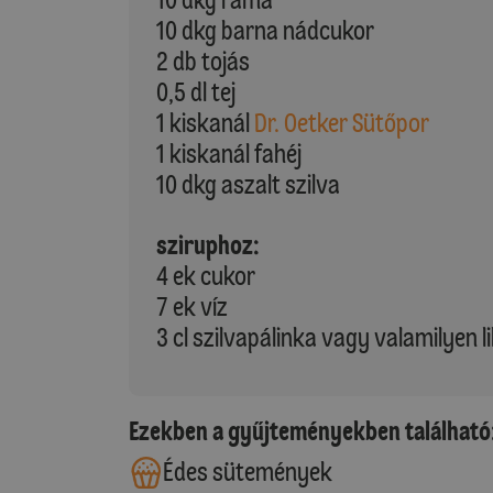
10 dkg barna nádcukor
2 db tojás
0,5 dl tej
1 kiskanál
Dr. Oetker Sütőpor
1 kiskanál fahéj
10 dkg aszalt szilva
sziruphoz:
4 ek cukor
7 ek víz
3 cl szilvapálinka vagy valamilyen l
Ezekben a gyűjteményekben található
Édes sütemények