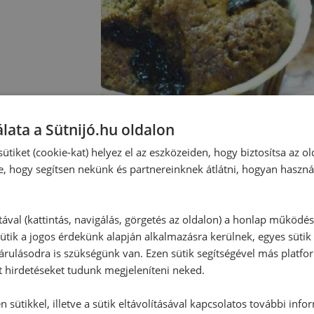
lata a Sütnijó.hu oldalon
ütiket (cookie-kat) helyez el az eszközeiden, hogy biztosítsa az ol
e, hogy segítsen nekünk és partnereinknek átlátni, hogyan haszná
tával (kattintás, navigálás, görgetés az oldalon) a honlap működé
ütik a jogos érdekünk alapján alkalmazásra kerülnek, egyes sütik
rulásodra is szükségünk van. Ezen sütik segítségével más platfo
t hirdetéseket tudunk megjeleníteni neked.
 sütikkel, illetve a sütik eltávolításával kapcsolatos további info