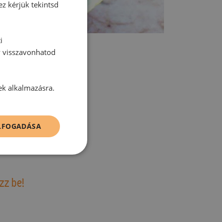
ez kérjük tekintsd
i
y visszavonhatod
ek alkalmazásra.
tt hozzászólás.
ELFOGADÁSA
zz be!