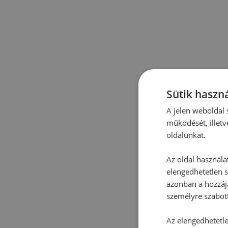
Sütik haszná
A jelen weboldal s
működését, illetv
oldalunkat.
Az oldal használa
elengedhetetlen s
azonban a hozzájá
személyre szabot
Az elengedhetetlen