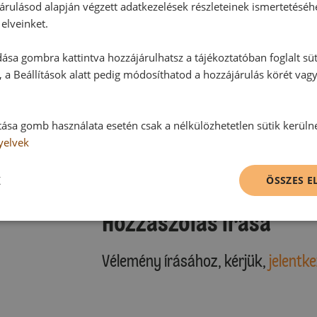
árulásod alapján végzett adatkezelések részleteinek ismertetéséh
elveinket.
ása gombra kattintva hozzájárulhatsz a tájékoztatóban foglalt süt
 a Beállítások alatt pedig módosíthatod a hozzájárulás körét vag
Hozzászólások
tása gomb használata esetén csak a nélkülözhetetlen sütik kerüln
yelvek
Ehhez a recepthez még nem érkeze
K
ÖSSZES 
Hozzászólás írása
Vélemény írásához, kérjük,
jelentke