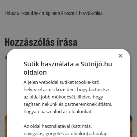
Ehhez a recepthez még nem érkezett hozzászólás.
Hozzászólás írása
×
Vélemény írásához, kérjük,
jelentkezz be!
Sütik használata a Sütnijó.hu
oldalon
A jelen weboldal sütiket (cookie-kat)
RECEPTAJÁNLÓ
helyez el az eszközeiden, hogy biztosítsa
az oldal jobb működését, illetve, hogy
segítsen nekünk és partnereinknek átlátni,
hogyan használod az oldalunkat.
Az oldal használatával (kattintás,
navigálás, görgetés az oldalon) a honlap