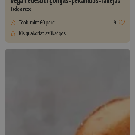
Vegán édesburgonyás-pekándiós-fahéjas
tekercs
Több, mint 60 perc
9
Kis gyakorlat szükséges