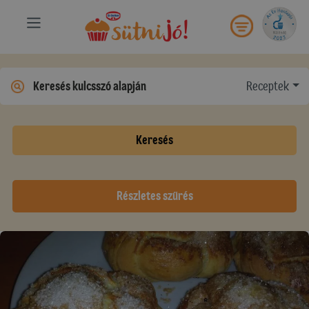
Receptek
Keresés
Részletes szűrés