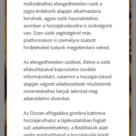
működéséhez elengedhetetlen sütik a
jogos érdekünk alapján alkalmazásra
kerülnek, egyes sütik használatához
azonban a hozzájárulásodra is szükségünk
van. Ezen sütik segítségével más
platformokon is személyre szabott
hirdetéseket tudunk megjeleníteni neked.
Az elengedhetetlen sütikkel, illetve a sütik
eltávolításával kapcsolatos további
információkért, valamint a hozzájárulásod
alapján végzett adatkezelések részleteinek
ismertetéséhez kérjük tekintsd meg
adatvédelmi elveinket.
Az Összes elfogadása gombra kattintva
hozzájárulhatsz a tájékoztatóban foglalt
süti adatkezelésekhez, a Beállítások alatt
pedig módosíthatod a hozzájárulás körét