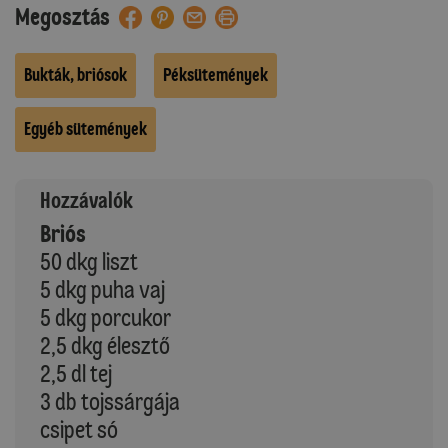
Megosztás
Bukták, briósok
Péksütemények
Egyéb sütemények
Hozzávalók
Briós
50 dkg liszt
5 dkg puha vaj
5 dkg porcukor
2,5 dkg élesztő
2,5 dl tej
3 db tojssárgája
csipet só