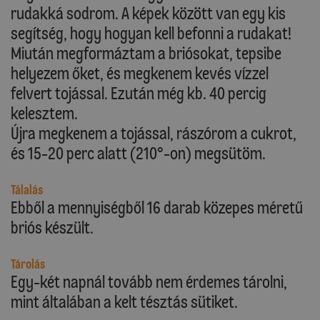
rudakká sodrom. A képek között van egy kis
segítség, hogy hogyan kell befonni a rudakat!
Miután megformáztam a briósokat, tepsibe
helyezem őket, és megkenem kevés vízzel
felvert tojással. Ezután még kb. 40 percig
kelesztem.
Újra megkenem a tojással, rászórom a cukrot,
és 15-20 perc alatt (210°-on) megsütöm.
Tálalás
Ebből a mennyiségből 16 darab közepes méretű
briós készült.
Tárolás
Egy-két napnál tovább nem érdemes tárolni,
mint általában a kelt tésztás sütiket.