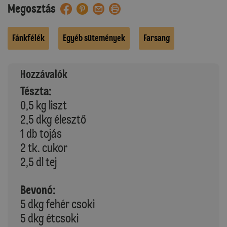
Megosztás
Fánkfélék
Egyéb sütemények
Farsang
Hozzávalók
Tészta:
0,5 kg liszt
2,5 dkg élesztő
1 db tojás
2 tk. cukor
2,5 dl tej
Bevonó:
5 dkg fehér csoki
5 dkg étcsoki