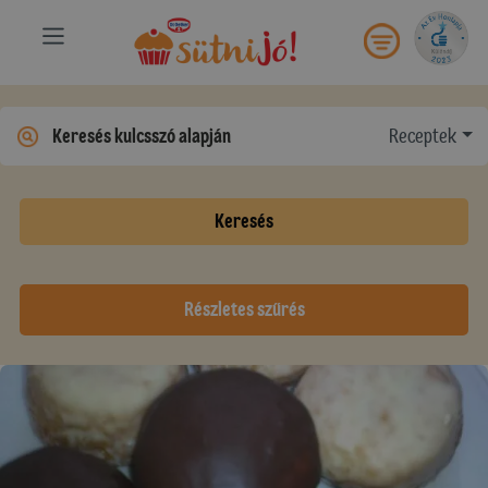
Receptek
Keresés
Részletes szűrés