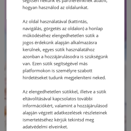
segítsen nekünk és partnereinknek átlátni,
hogyan használod az oldalunkat.
Az oldal használatával (kattintás,
navigálás, görgetés az oldalon) a honlap
működéséhez elengedhetetlen sütik a
jogos érdekünk alapján alkalmazásra
kerülnek, egyes sütik használatához
azonban a hozzájárulásodra is szükségünk
van. Ezen sütik segítségével más
platformokon is személyre szabott
hirdetéseket tudunk megjeleníteni neked.
Az elengedhetetlen sütikkel, illetve a sütik
eltávolításával kapcsolatos további
információkért, valamint a hozzájárulásod
alapján végzett adatkezelések részleteinek
ismertetéséhez kérjük tekintsd meg
adatvédelmi elveinket.