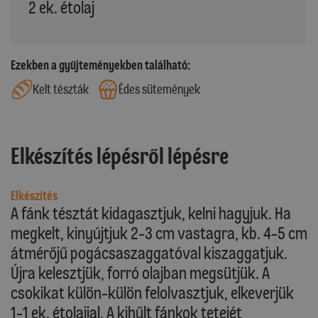
2 ek. étolaj
Ezekben a gyűjteményekben található:
Kelt tészták
Édes sütemények
Elkészítés lépésről lépésre
Elkészítés
A fánk tésztát kidagasztjuk, kelni hagyjuk. Ha
megkelt, kinyújtjuk 2-3 cm vastagra, kb. 4-5 cm
átmérőjű pogácsaszaggatóval kiszaggatjuk.
Újra kelesztjük, forró olajban megsütjük. A
csokikat külön-külön felolvasztjuk, elkeverjük
1-1 ek. étolajjal. A kihűlt fánkok tetejét