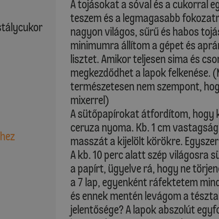
A tojásokat a sóval és a cukorral 
teszem és a legmagasabb fokozatra
stálycukor
nagyon világos, sűrű és habos toj
minimumra állítom a gépet és aprá
lisztet. Amikor teljesen sima és c
megkezdődhet a lapok felkenése. (M
természetesen nem szempont, hogy
mixerrel)
A sütőpapírokat átfordítom, hogy 
ceruza nyoma. Kb. 1 cm vastagság
shez
masszát a kijelölt körökre. Egyszer
A kb. 10 perc alatt szép világosra 
a papírt, ügyelve rá, hogy ne törjen
a 7 lap, egyenként ráfektetem mind
és ennek mentén levágom a tészta
jelentősége? A lapok abszolút egy