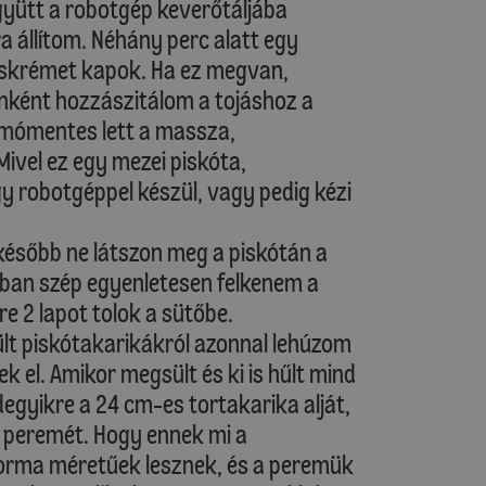
együtt a robotgép keverőtáljába
 állítom. Néhány perc alatt egy
áskrémet kapok. Ha ez megvan,
nként hozzászitálom a tojáshoz a
somómentes lett a massza,
ivel ez egy mezei piskóta,
 robotgéppel készül, vagy pedig kézi
később ne látszon meg a piskótán a
ban szép egyenletesen felkenem a
re 2 lapot tolok a sütőbe.
sült piskótakarikákról azonnal lehúzom
ek el. Amikor megsült és ki is hűlt mind
egyikre a 24 cm-es tortakarika alját,
 peremét. Hogy ennek mi a
forma méretűek lesznek, és a peremük