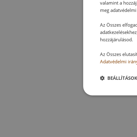
valamint a hozzáj
meg adatvédelmi 
Az Összes elfogad
adatkezelésekhez,
hozzájárulásod.
Az Összes elutasí
Adatvédelmi irán
BEÁLLÍTÁSO