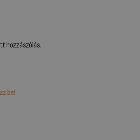
tt hozzászólás.
zz be!