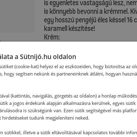
is egyenletes vastagságú lesz, nem 
is könnyebb bevonni a krémmel. Ki
egy hosszú pengéjű éles késsel 16 
karamell készítése!
Krém:
:
Fém habüstbe ütöm fel a tojásokat
vaníliáscukrot és elkeverem. A csok
lata a Sütnijó.hu oldalon
70%) Egy edényben 2 ujjnyi vizet f
ütiket (cookie-kat) helyez el az eszközeiden, hogy biztosítsa az ol
gőz fölött habosra keverem a tojá
e, hogy segítsen nekünk és partnereinknek átlátni, hogyan haszná
az olvasztott csokit, a kakaóport 
krémet. Ezután hozzáadom a szoba
keverem. Még habosabb lesz a krém
tával (kattintás, navigálás, görgetés az oldalon) a honlap működé
ütik a jogos érdekünk alapján alkalmazásra kerülnek, egyes sütik
behűtöm, és újra kikeverem. A betö
rulásodra is szükségünk van. Ezen sütik segítségével más platfo
elkészítem a piskótalapokat.
t hirdetéseket tudunk megjeleníteni neked.
Karamell:
Egy kisebb teflonozott edénybe szi
 sütikkel, illetve a sütik eltávolításával kapcsolatos további info