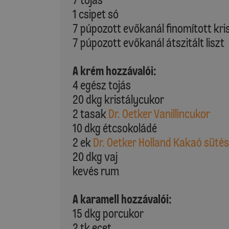
1 csipet só
7 púpozott evőkanál finomított kri
7 púpozott evőkanál átszitált liszt
A krém hozzávalói:
4 egész tojás
20 dkg kristálycukor
2 tasak
Dr. Oetker Vanillincukor
10 dkg étcsokoládé
2 ek
Dr. Oetker Holland Kakaó süté
20 dkg vaj
kevés rum
A karamell hozzávalói:
15 dkg porcukor
2 tk ecet