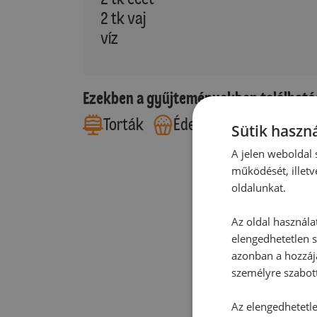
2 tk vaj
víz
Ezekben a gyűjteményekben található
Torták
Édes sütemények
Sütik haszná
A jelen weboldal s
működését, illetv
oldalunkat.
Az oldal használa
elengedhetetlen s
azonban a hozzájá
személyre szabot
Az elengedhetetlen