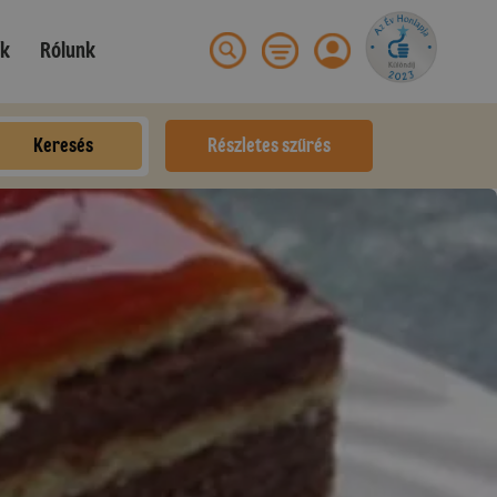
ek
Rólunk
Keresés
Részletes szűrés