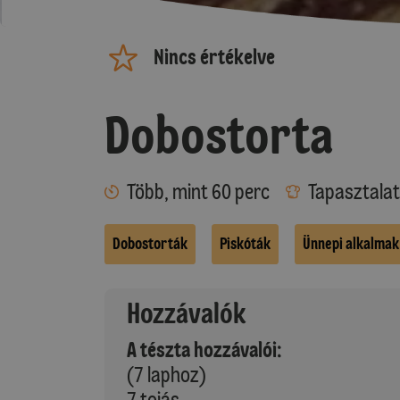
Nincs értékelve
Dobostorta
Több, mint 60 perc
Tapasztalat
Dobostorták
Piskóták
Ünnepi alkalmak
Hozzávalók
A tészta hozzávalói:
(7 laphoz)
7 tojás