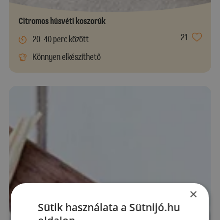
Citromos húsvéti koszorúk
21
20-40 perc között
Könnyen elkészíthető
×
Sütik használata a Sütnijó.hu