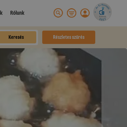
ek
Rólunk
Keresés
Részletes szűrés