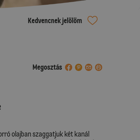
Kedvencnek jelölöm
Megosztás
e
rró olajban szaggatjuk két kanál