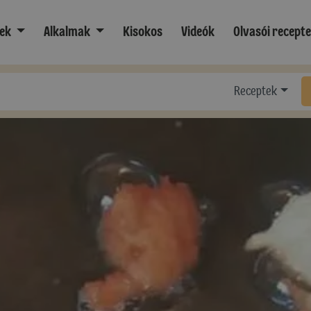
ek
Alkalmak
Kisokos
Videók
Olvasói recept
Receptek