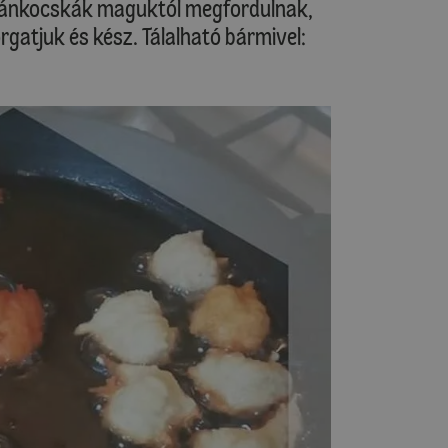
 fánkocskák maguktól megfordulnak,
rgatjuk és kész. Tálalható bármivel: