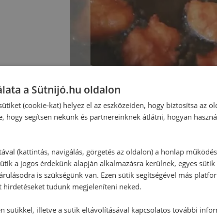
lata a Sütnijó.hu oldalon
ütiket (cookie-kat) helyez el az eszközeiden, hogy biztosítsa az ol
e, hogy segítsen nekünk és partnereinknek átlátni, hogyan haszná
tával (kattintás, navigálás, görgetés az oldalon) a honlap működé
ütik a jogos érdekünk alapján alkalmazásra kerülnek, egyes sütik
rulásodra is szükségünk van. Ezen sütik segítségével más platfo
Hozzászólások
t hirdetéseket tudunk megjeleníteni neked.
 sütikkel, illetve a sütik eltávolításával kapcsolatos további info
Ehhez a recepthez még nem érkeze