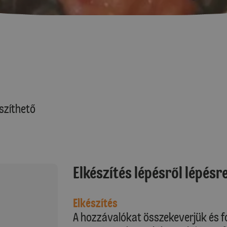
szíthető
Elkészítés lépésről lépésr
Elkészítés
A hozzávalókat összekeverjük és fo