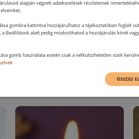
árulásod alapján végzett adatkezelések részleteinek ismertetéséh
elveinket.
ása gombra kattintva hozzájárulhatsz a tájékoztatóban foglalt süt
Hozzászólás írása
 a Beállítások alatt pedig módosíthatod a hozzájárulás körét vag
Vélemény írásához, kérjük,
jelentke
tása gomb használata esetén csak a nélkülözhetetlen sütik kerüln
yelvek
RECEPTAJÁNLÓ
K
ÖSSZES 