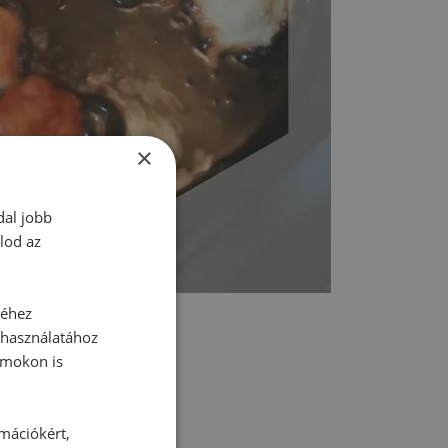
×
dal jobb
lod az
séhez
 használatához
rmokon is
rmációkért,
tt hozzászólás.