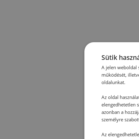
Sütik haszná
A jelen weboldal s
működését, illetv
oldalunkat.
Az oldal használa
elengedhetetlen s
azonban a hozzájá
személyre szabot
Az elengedhetetlen