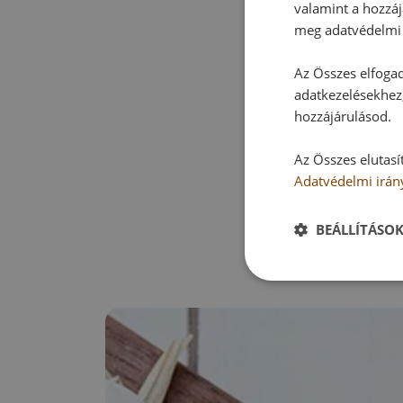
valamint a hozzáj
meg adatvédelmi 
Az Összes elfogad
adatkezelésekhez,
hozzájárulásod.
Az Összes elutasí
Adatvédelmi irán
BEÁLLÍTÁSO