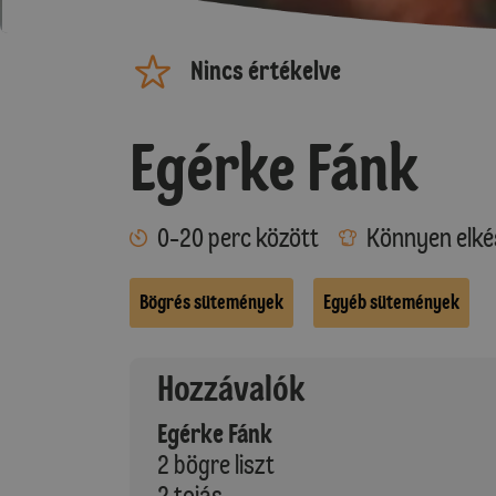
Nincs értékelve
Egérke Fánk
0-20 perc között
Könnyen elké
Bögrés sütemények
Egyéb sütemények
Hozzávalók
Egérke Fánk
2 bögre liszt
2 tojás