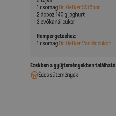
1 csomag
Dr. Oetker Sütőpor
2 doboz 140 g joghurt
3 evőkanál cukor
Hempergetéshez:
1 csomag
Dr. Oetker Vanillincukor
Ezekben a gyűjteményekben található
Édes sütemények