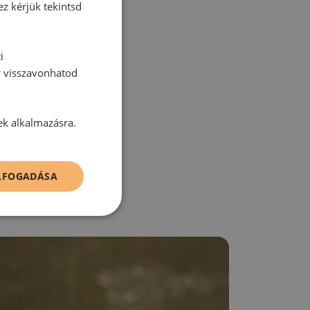
ez kérjük tekintsd
i
y visszavonhatod
zz be!
ek alkalmazásra.
ELFOGADÁSA