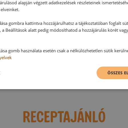
árulásod alapján végzett adatkezelések részleteinek ismertetéséh
elveinket.
Hozzászólások
ása gombra kattintva hozzájárulhatsz a tájékoztatóban foglalt süt
 a Beállítások alatt pedig módosíthatod a hozzájárulás körét vag
Ehhez a recepthez még nem érkeze
tása gomb használata esetén csak a nélkülözhetetlen sütik kerüln
yelvek
Hozzászólás írása
K
ÖSSZES 
Vélemény írásához, kérjük,
jelentke
RECEPTAJÁNLÓ