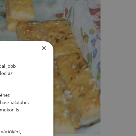
×
dal jobb
lod az
séhez
 használatához
rmokon is
rmációkért,