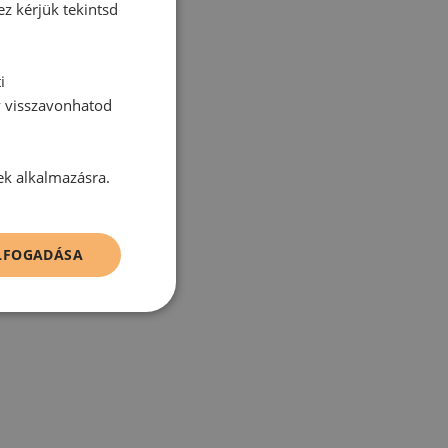
ez kérjük tekintsd
i
y visszavonhatod
tt hozzászólás.
ek alkalmazásra.
ELFOGADÁSA
zz be!