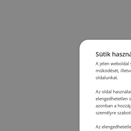
Sütik haszná
A jelen weboldal s
működését, illetv
oldalunkat.
Az oldal használa
elengedhetetlen s
azonban a hozzájá
személyre szabot
Az elengedhetetlen