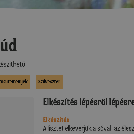
rúd
észíthető
rósütemények
Szilveszter
Elkészítés lépésről lépésr
Elkészítés
A lisztet elkeverjük a sóval, az éles