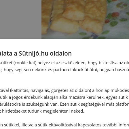
lata a Sütnijó.hu oldalon
ütiket (cookie-kat) helyez el az eszközeiden, hogy biztosítsa az ol
e, hogy segítsen nekünk és partnereinknek átlátni, hogyan haszná
tával (kattintás, navigálás, görgetés az oldalon) a honlap működé
ütik a jogos érdekünk alapján alkalmazásra kerülnek, egyes sütik
rulásodra is szükségünk van. Ezen sütik segítségével más platfo
t hirdetéseket tudunk megjeleníteni neked.
 sütikkel, illetve a sütik eltávolításával kapcsolatos további info