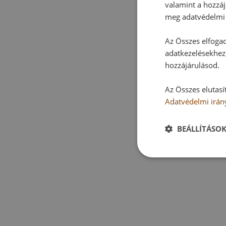
valamint a hozzáj
meg adatvédelmi 
Az Összes elfogad
adatkezelésekhez,
hozzájárulásod.
Az Összes elutasí
Adatvédelmi irán
BEÁLLÍTÁSO