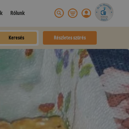
ek
Rólunk
Keresés
Részletes szűrés