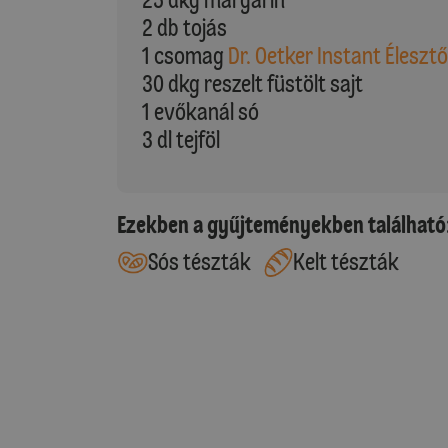
2 db tojás
1 csomag
Dr. Oetker Instant Élesztő
30 dkg reszelt füstölt sajt
1 evőkanál só
3 dl tejföl
Ezekben a gyűjteményekben található
Sós tészták
Kelt tészták