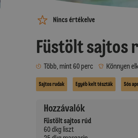
Nincs értékelve
Füstölt sajtos 
Több, mint 60 perc
Könnyen elk
Sajtos rudak
Egyéb kelt tészták
Sós ap
Hozzávalók
Füstölt sajtos rúd
60 dkg liszt
25 dkg margarin