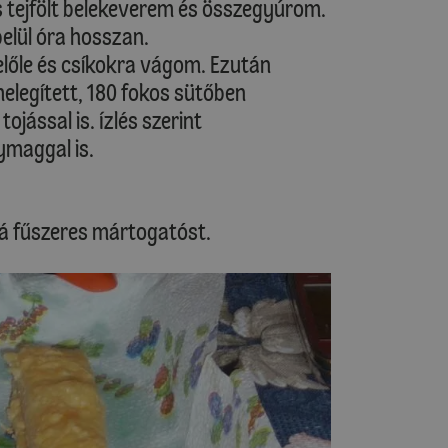
s tejfölt belekeverem és összegyúrom.
elül óra hosszan.
belőle és csíkokra vágom. Ezután
elegített, 180 fokos sütőben
jással is. Ízlés szerint
maggal is.
á fűszeres mártogatóst.