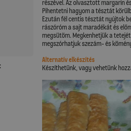
részével. Az olvasztott margarin é
Pihentetni hagyom a tésztát körülb
Ezután fél centis tésztát nyújtok 
rászóróm a sajt maradékát és előm
megsütöm. Megkenhetjük a tetejét to
megszórhatjuk szezám- és kömény
Alternatív elkészítés
:
Készíthetünk, vagy vehetünk hozz