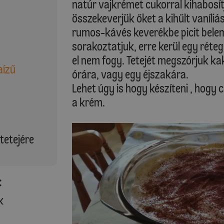
natúr vajkrémet cukorral kihabosítj
összekeverjük őket a kihűlt vaníliá
rumos-kávés keverékbe picit belemá
sorakoztatjuk, erre kerül egy réteg
el nem fogy. Tetejét megszórjuk ka
aízű
órára, vagy egy éjszakára.
Lehet úgy is hogy készíteni , hogy c
a krém.
 tetejére
:
k