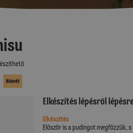
misu
észíthető
Húsvét
Elkészítés lépésről lépésr
Elkészítés
Először is a pudingot megfőzzük, s 