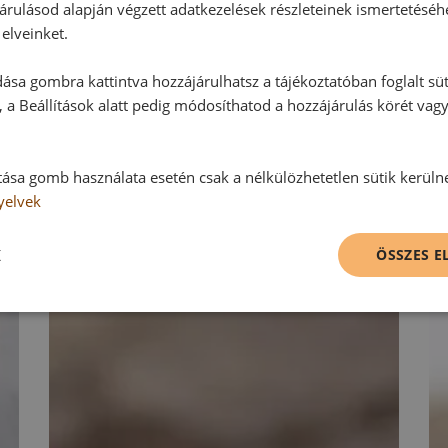
Vélemény írásához, kérjük,
jelentke
árulásod alapján végzett adatkezelések részleteinek ismertetéséh
elveinket.
ása gombra kattintva hozzájárulhatsz a tájékoztatóban foglalt süt
RECEPTAJÁNLÓ
 a Beállítások alatt pedig módosíthatod a hozzájárulás körét vag
tása gomb használata esetén csak a nélkülözhetetlen sütik kerüln
yelvek
K
ÖSSZES 