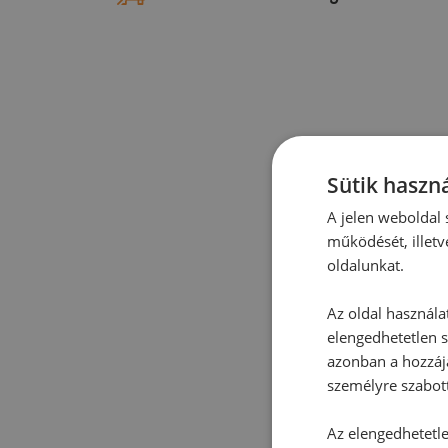
Sütik haszná
A jelen weboldal s
működését, illetv
oldalunkat.
Az oldal használa
elengedhetetlen s
azonban a hozzájá
személyre szabot
Az elengedhetetlen