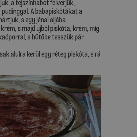
uk, a tejszínhabot felverjük,
s pudinggal. A babapiskótákat a
rtjuk, s egy jénai aljába
 krém, s majd újból piskóta, krém, míg
kaóporral, s hűtőbe tesszük pár
sak alulra kerül egy réteg piskóta, s rá