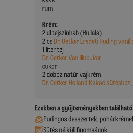
rum
Krém:
2 dl tejszínhab (Hullala)
2 cs
Dr. Oetker Eredeti Puding vaníli
1 liter tej
Dr. Oetker Vanillincukor
cukor
2 doboz natúr vajkrém
Dr. Oetker Holland Kakaó sütéshez
,
Ezekben a gyűjteményekben található
Pudingos desszertek, pohárkréme
Sütés nélküli finomságok