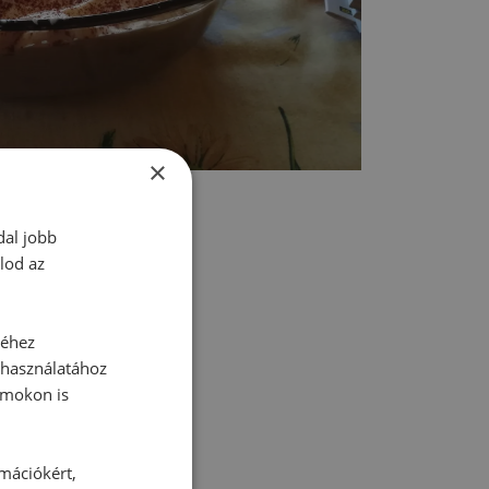
×
dal jobb
lod az
tt hozzászólás.
séhez
 használatához
rmokon is
rmációkért,