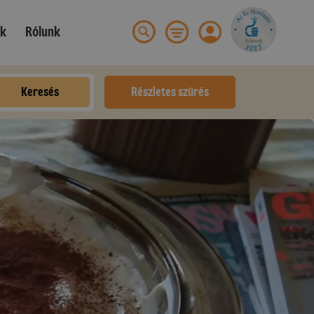
ek
Rólunk
Keresés
Részletes szűrés