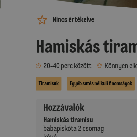
Nincs értékelve
Hamiskás tira
20-40 perc között
Könnyen elk
Tiramisuk
Egyéb sütés nélküli finomságok
Hozzávalók
Hamiskás tiramisu
babapiskóta 2 csomag
kávé