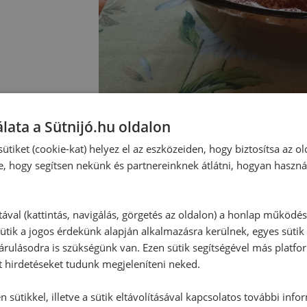
lata a Sütnijó.hu oldalon
ütiket (cookie-kat) helyez el az eszközeiden, hogy biztosítsa az ol
Hozzászólások
e, hogy segítsen nekünk és partnereinknek átlátni, hogyan haszná
Ehhez a recepthez még nem érkeze
tával (kattintás, navigálás, görgetés az oldalon) a honlap működé
ütik a jogos érdekünk alapján alkalmazásra kerülnek, egyes sütik
rulásodra is szükségünk van. Ezen sütik segítségével más platfo
t hirdetéseket tudunk megjeleníteni neked.
Hozzászólás írása
 sütikkel, illetve a sütik eltávolításával kapcsolatos további info