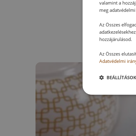
valamint a hozzáj
meg adatvédelmi 
Az Összes elfogad
adatkezelésekhez,
hozzájárulásod.
Az Összes elutasí
Adatvédelmi irán
BEÁLLÍTÁSO