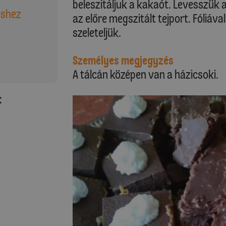
beleszitáljuk a kakaót. Levesszük 
éshez
az előre megszitált tejport. Fóliáva
szeleteljük.
Személyes megjegyzés
A tálcán középen van a házicsoki.
: