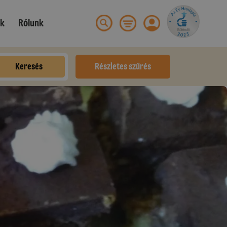
ek
Rólunk
Keresés
Részletes szűrés