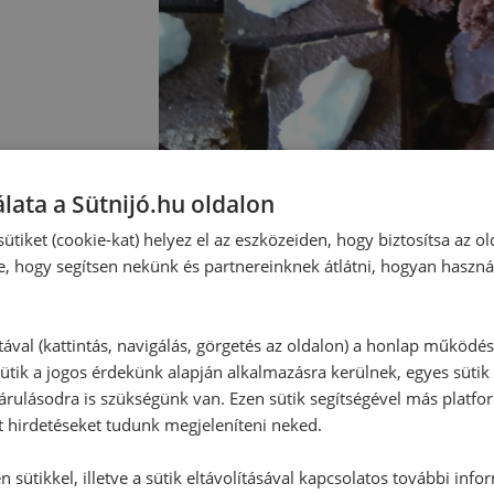
lata a Sütnijó.hu oldalon
ütiket (cookie-kat) helyez el az eszközeiden, hogy biztosítsa az ol
e, hogy segítsen nekünk és partnereinknek átlátni, hogyan haszná
Hozzászólások
tával (kattintás, navigálás, görgetés az oldalon) a honlap működé
ütik a jogos érdekünk alapján alkalmazásra kerülnek, egyes sütik
rulásodra is szükségünk van. Ezen sütik segítségével más platfo
Ehhez a recepthez még nem érkeze
t hirdetéseket tudunk megjeleníteni neked.
 sütikkel, illetve a sütik eltávolításával kapcsolatos további info