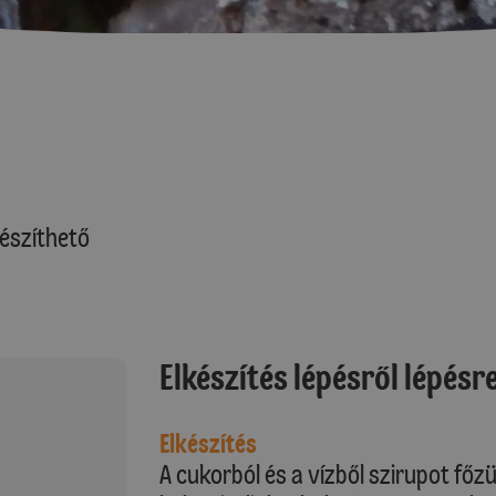
észíthető
Elkészítés lépésről lépésr
Elkészítés
A cukorból és a vízből szirupot főz