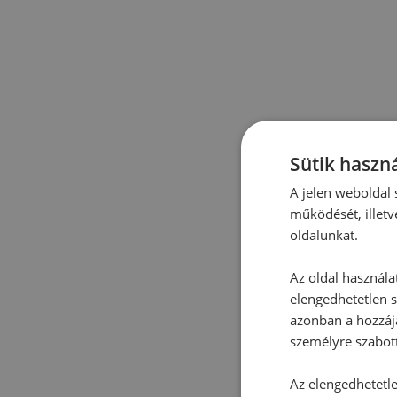
Sütik haszná
A jelen weboldal s
működését, illetv
oldalunkat.
Az oldal használa
elengedhetetlen s
azonban a hozzájá
személyre szabot
Az elengedhetetlen