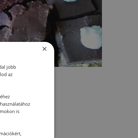
×
dal jobb
lod az
séhez
 használatához
rmokon is
tt hozzászólás.
rmációkért,