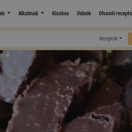
ek
Alkalmak
Kisokos
Videók
Olvasói recept
Receptek