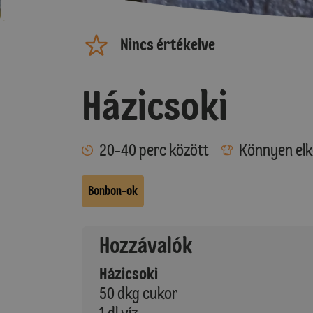
Nincs értékelve
Házicsoki
20-40 perc között
Könnyen elk
Bonbon-ok
Hozzávalók
Házicsoki
50 dkg cukor
1 dl víz