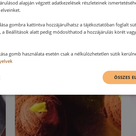
Hozzászólás írása
árulásod alapján végzett adatkezelések részleteinek ismertetéséh
elveinket.
Vélemény írásához, kérjük,
jelentke
ása gombra kattintva hozzájárulhatsz a tájékoztatóban foglalt süt
 a Beállítások alatt pedig módosíthatod a hozzájárulás körét vag
RECEPTAJÁNLÓ
tása gomb használata esetén csak a nélkülözhetetlen sütik kerüln
yelvek
K
ÖSSZES 