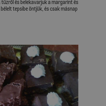
a tűzről és belekavarjuk a margarint és
l bélelt tepsibe öntjük, és csak másnap