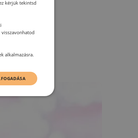
ez kérjük tekintsd
zz be!
i
y visszavonhatod
ek alkalmazásra.
ELFOGADÁSA