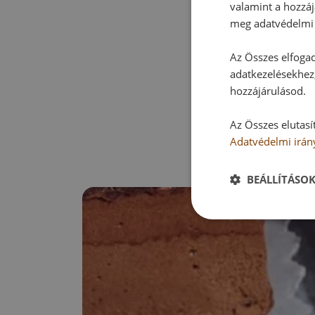
valamint a hozzáj
meg adatvédelmi 
Az Összes elfogad
adatkezelésekhez,
hozzájárulásod.
Az Összes elutasí
Adatvédelmi irán
BEÁLLÍTÁSO