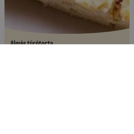
Almás túrótorta
Több, mint 60 perc
16
Kis gyakorlat szükséges