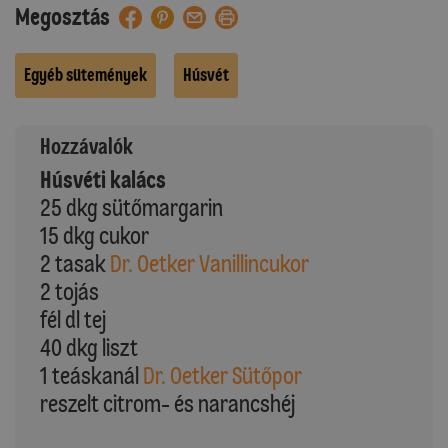
Megosztás
Egyéb sütemények
Húsvét
Hozzávalók
Húsvéti kalács
25 dkg sütőmargarin
15 dkg cukor
2 tasak
Dr. Oetker Vanillincukor
2 tojás
fél dl tej
40 dkg liszt
1 teáskanál
Dr. Oetker Sütőpor
reszelt citrom- és narancshéj