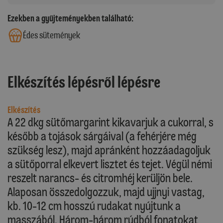
Ezekben a gyűjteményekben található:
Édes sütemények
Elkészítés lépésről lépésre
Elkészítés
A 22 dkg sütőmargarint kikavarjuk a cukorral, s
később a tojások sárgáival (a fehérjére még
szükség lesz), majd apránként hozzáadagoljuk
a sütőporral elkevert lisztet és tejet. Végül némi
reszelt narancs- és citromhéj kerüljön bele.
Alaposan összedolgozzuk, majd ujjnyi vastag,
kb. 10-12 cm hosszú rudakat nyújtunk a
masszából. Három-három rúdból fonatokat