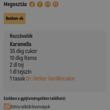
Megosztás
Bonbon-ok
Hozzávalók
Karamella
35 dkg cukor
10 dkg Rama
2 dl tej
1 dl tejszín
1 tasak
Dr. Oetker Vanillincukor
Ezekben a gyűjteményekben található:
Sütés nélküli finomságok