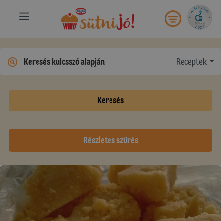
Receptek
Keresés
Részletes szűrés