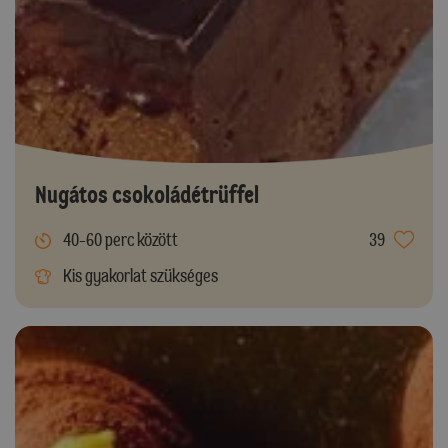
Nugátos csokoládétrüffel
40-60 perc között
39
Kis gyakorlat szükséges