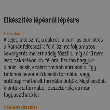
Elkészítés lépésről lépésre
Elkészítés
A tejet, a tejszínt, a cukrot, a vaníliás cukrot és
a Ramát feltesszük főni. Szinte folyamatos
kevergetés mellett addig főzzük, míg sűrű nem
lesz, takarékon kb. fél óra. Ezután hagyjuk
kihűlni kicsit, ezalatt tovább sűrűsödik. Egy
teflonos bevonatú kisebb formába, vagy
sütőpapírral bélelt formába öntjük. Majd később
kiöntjük a formából, összetörjük, és már
fogyasztható is!
Alternatív elkészítés