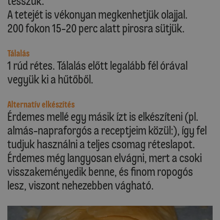
tesszük.
A tetejét is vékonyan megkenhetjük olajjal.
200 fokon 15-20 perc alatt pirosra sütjük.
Tálalás
1 rúd rétes. Tálalás előtt legalább fél órával
vegyük ki a hűtőből.
Alternatív elkészítés
Érdemes mellé egy másik ízt is elkészíteni (pl.
almás-napraforgós a receptjeim közül:), így fel
tudjuk használni a teljes csomag réteslapot.
Érdemes még langyosan elvágni, mert a csoki
visszakeményedik benne, és finom ropogós
lesz, viszont nehezebben vágható.