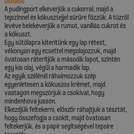
Elkészítés
A pudingport elkeverjük a cukorral, majd a
tejszínnel és kókusztejjel sűrűre főzzük. A tűzről
levéve belekeverjük a rumot, vaníliás cukrot és
a kókuszt.
Egy sütőlapra kiterítünk egy lap rétest,
vékonyan egy ecsettel megolajozzuk, majd
óvatosan ráterítjük a második lapot, szintén
egy kis olaj, végül a harmadik lap.
Az egyik szélénél ráhalmozzuk szép
egyenletesen a kókuszos krémet, majd
vastagon megszórjuk a csokival, hogy
mindenhova jusson.
Elkezdjük feltekerni, először ráhajtjuk a tésztát,
hogy összefogja a csokit, majd óvatosan
feltekerjük, és a papír segítségével tepsire