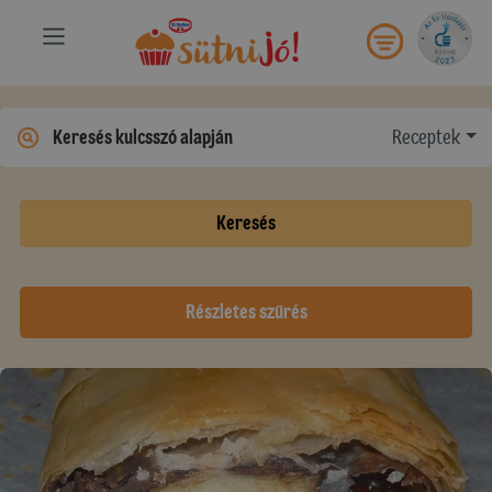
Receptek
Keresés
Részletes szűrés