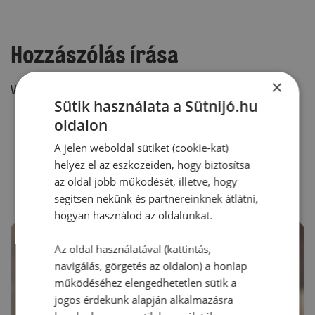
Hozzászólás írása
×
Vélemény írásához, kérjük,
jelentkezz be!
Sütik használata a Sütnijó.hu
oldalon
A jelen weboldal sütiket (cookie-kat)
RECEPTAJÁNLÓ
helyez el az eszközeiden, hogy biztosítsa
az oldal jobb működését, illetve, hogy
segítsen nekünk és partnereinknek átlátni,
hogyan használod az oldalunkat.
Az oldal használatával (kattintás,
navigálás, görgetés az oldalon) a honlap
működéséhez elengedhetetlen sütik a
jogos érdekünk alapján alkalmazásra