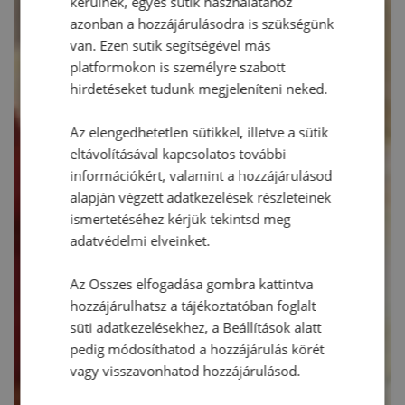
kerülnek, egyes sütik használatához
azonban a hozzájárulásodra is szükségünk
van. Ezen sütik segítségével más
platformokon is személyre szabott
hirdetéseket tudunk megjeleníteni neked.
Az elengedhetetlen sütikkel, illetve a sütik
eltávolításával kapcsolatos további
információkért, valamint a hozzájárulásod
alapján végzett adatkezelések részleteinek
ismertetéséhez kérjük tekintsd meg
adatvédelmi elveinket.
Az Összes elfogadása gombra kattintva
hozzájárulhatsz a tájékoztatóban foglalt
süti adatkezelésekhez, a Beállítások alatt
pedig módosíthatod a hozzájárulás körét
vagy visszavonhatod hozzájárulásod.