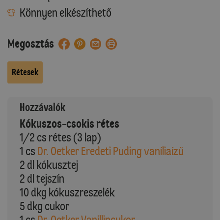
Könnyen elkészíthető
Megosztás
Rétesek
Hozzávalók
Kókuszos-csokis rétes
1/2 cs rétes (3 lap)
1 cs
Dr. Oetker Eredeti Puding vaníliaízű
2 dl kókusztej
2 dl tejszín
10 dkg kókuszreszelék
5 dkg cukor
1 cs
Dr. Oetker Vanillincukor