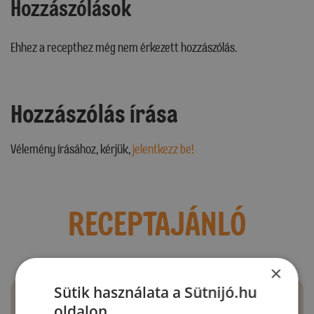
Hozzászólások
Ehhez a recepthez még nem érkezett hozzászólás.
Hozzászólás írása
Vélemény írásához, kérjük,
jelentkezz be!
RECEPTAJÁNLÓ
×
Sütik használata a Sütnijó.hu
oldalon