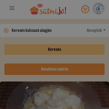
Receptek
Keresés
Részletes szűrés