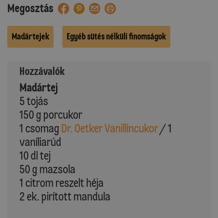
Megosztás
Madártejek
Egyéb sütés nélküli finomságok
Hozzávalók
Madártej
5 tojás
150 g porcukor
1 csomag
Dr. Oetker Vanillincukor
/ 1
vaníliarúd
10 dl tej
50 g mazsola
1 citrom reszelt héja
2 ek. pirított mandula