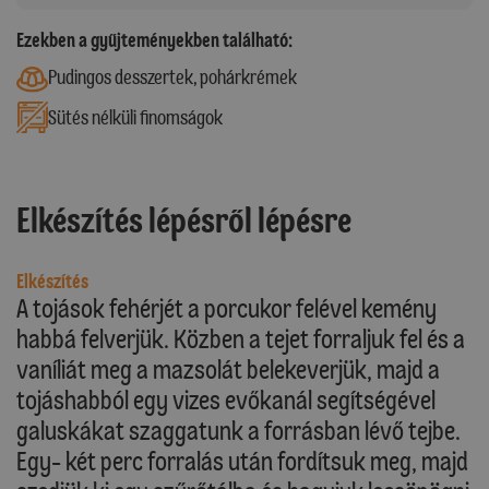
Ezekben a gyűjteményekben található:
Pudingos desszertek, pohárkrémek
Sütés nélküli finomságok
Elkészítés lépésről lépésre
Elkészítés
A tojások fehérjét a porcukor felével kemény
habbá felverjük. Közben a tejet forraljuk fel és a
vaníliát meg a mazsolát belekeverjük, majd a
tojáshabból egy vizes evőkanál segítségével
galuskákat szaggatunk a forrásban lévő tejbe.
Egy- két perc forralás után fordítsuk meg, majd