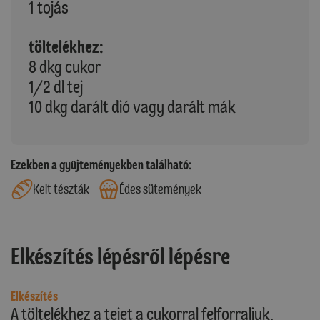
1 tojás
töltelékhez:
8 dkg cukor
1/2 dl tej
10 dkg darált dió vagy darált mák
Ezekben a gyűjteményekben található:
Kelt tészták
Édes sütemények
Elkészítés lépésről lépésre
Elkészítés
A töltelékhez a tejet a cukorral felforraljuk,