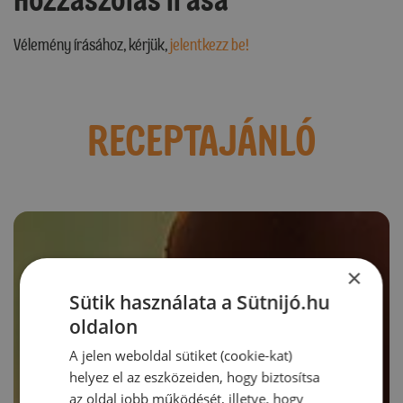
Vélemény írásához, kérjük,
jelentkezz be!
RECEPTAJÁNLÓ
×
Sütik használata a Sütnijó.hu
oldalon
A jelen weboldal sütiket (cookie-kat)
helyez el az eszközeiden, hogy biztosítsa
az oldal jobb működését, illetve, hogy