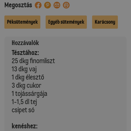
Megosztás
Péksütemények
Egyéb sütemények
Karácsony
Hozzávalók
Tésztához:
25 dkg finomliszt
13 dkg vaj
1 dkg élesztő
3 dkg cukor
1 tojássárgája
1-1,5 dl tej
csipet só
kenéshez: