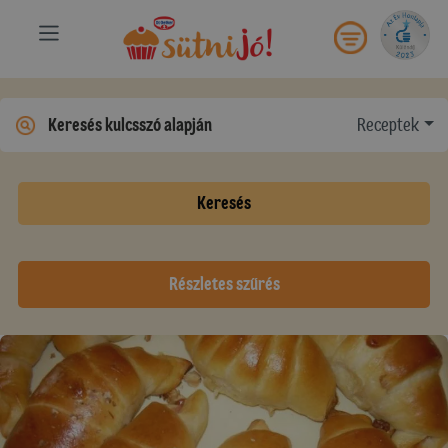
Receptek
Keresés
Részletes szűrés