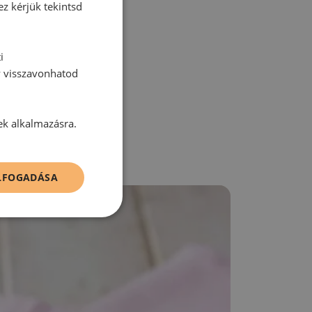
ez kérjük tekintsd
zz be!
i
y visszavonhatod
ek alkalmazásra.
ELFOGADÁSA