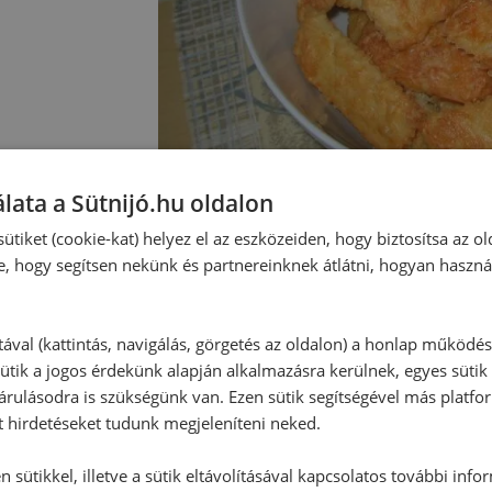
lata a Sütnijó.hu oldalon
ütiket (cookie-kat) helyez el az eszközeiden, hogy biztosítsa az ol
e, hogy segítsen nekünk és partnereinknek átlátni, hogyan haszná
Hozzászólások
tával (kattintás, navigálás, görgetés az oldalon) a honlap működé
ütik a jogos érdekünk alapján alkalmazásra kerülnek, egyes sütik
rulásodra is szükségünk van. Ezen sütik segítségével más platfo
Ehhez a recepthez még nem érkeze
t hirdetéseket tudunk megjeleníteni neked.
 sütikkel, illetve a sütik eltávolításával kapcsolatos további info