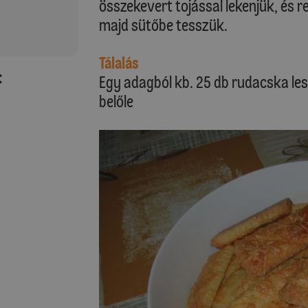
összekevert tojással lekenjük, és re
majd sütőbe tesszük.
Tálalás
:
Egy adagból kb. 25 db rudacska les
belőle