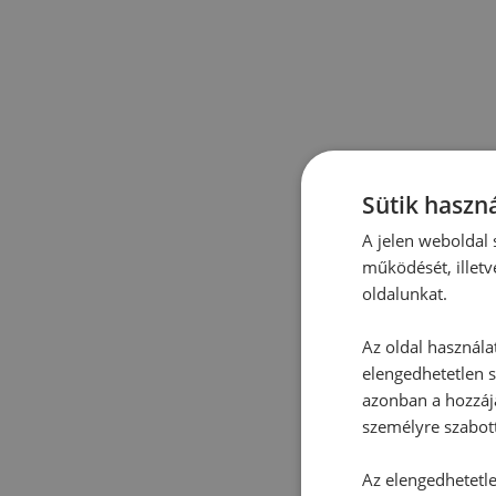
Sütik haszná
A jelen weboldal s
működését, illetv
oldalunkat.
Az oldal használa
elengedhetetlen s
azonban a hozzájá
személyre szabot
Az elengedhetetlen