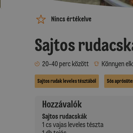
Nincs értékelve
Sajtos rudacsk
20-40 perc között
Könnyen elk
Sajtos rudak leveles tésztából
Sós aprósüt
Hozzávalók
Sajtos rudacskák
1 cs vajas leveles tészta
1 db tojás