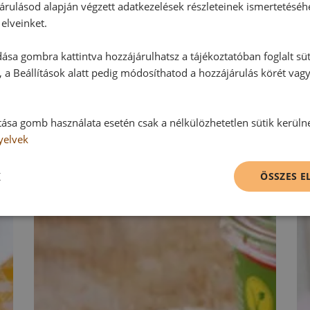
Hozzászólás írása
árulásod alapján végzett adatkezelések részleteinek ismertetéséh
elveinket.
Vélemény írásához, kérjük,
jelentke
ása gombra kattintva hozzájárulhatsz a tájékoztatóban foglalt süt
 a Beállítások alatt pedig módosíthatod a hozzájárulás körét vag
RECEPTAJÁNLÓ
tása gomb használata esetén csak a nélkülözhetetlen sütik kerüln
yelvek
K
ÖSSZES 