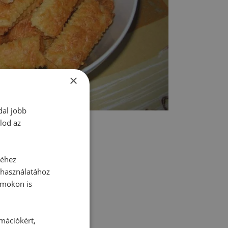
×
dal jobb
lod az
séhez
 használatához
rmokon is
tt hozzászólás.
rmációkért,