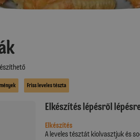
ák
észíthető
emények
Friss leveles tészta
Elkészítés lépésről lépésr
Elkészítés
A leveles tésztát kiolvasztjuk és s