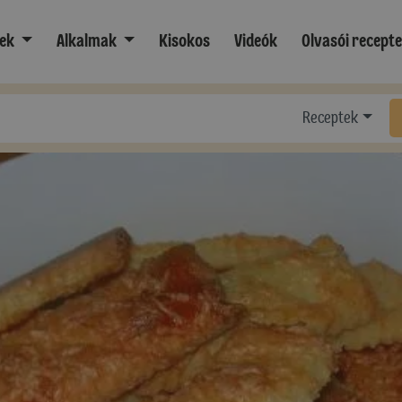
ek
Alkalmak
Kisokos
Videók
Olvasói recept
Receptek