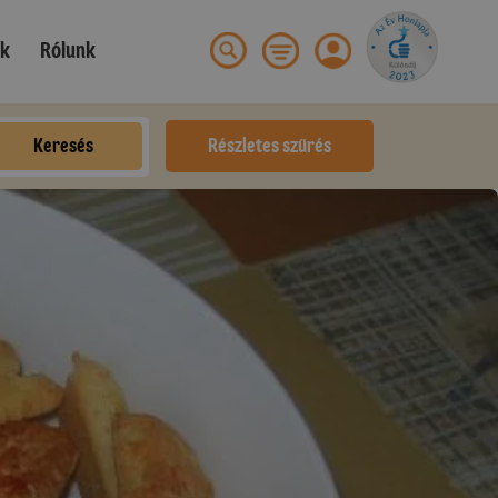
ek
Rólunk
Keresés
Részletes szűrés