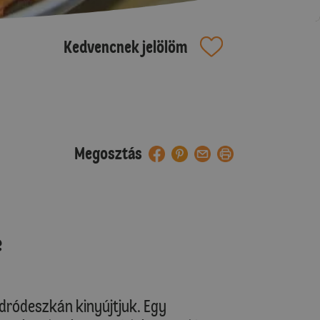
Kedvencnek jelölöm
Megosztás
e
odródeszkán kinyújtjuk. Egy