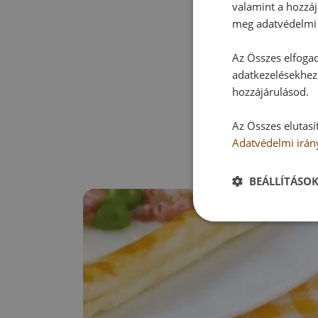
valamint a hozzáj
meg adatvédelmi 
Az Összes elfogad
adatkezelésekhez,
hozzájárulásod.
Az Összes elutasí
Adatvédelmi irán
BEÁLLÍTÁSO