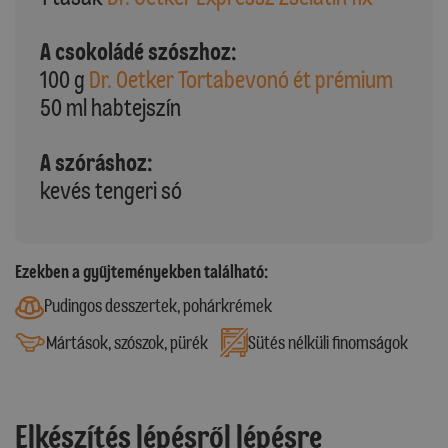
A csokoládé szószhoz:
100 g
Dr. Oetker Tortabevonó ét prémium
50 ml habtejszín
A szóráshoz:
kevés tengeri só
Ezekben a gyűjteményekben található:
Pudingos desszertek, pohárkrémek
Mártások, szószok, pürék
Sütés nélküli finomságok
Elkészítés lépésről lépésre