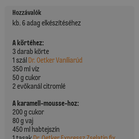
Hozzávalók
kb. 6 adag elkészítéséhez
A körtéhez:
3 darab körte
1 szál
Dr. Oetker Vaníliarúd
350 ml víz
50 g cukor
2 evőkanál citromlé
A karamell-mousse-hoz:
200 g cukor
80 g vaj
450 ml habtejszín
1 tasak
Dr. Oetker Expressz Zselatin fix