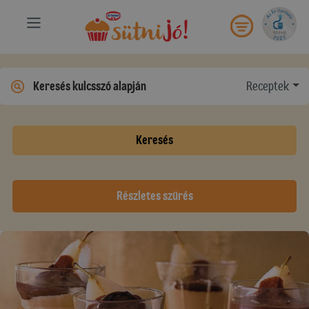
Receptek
Keresés
Részletes szűrés