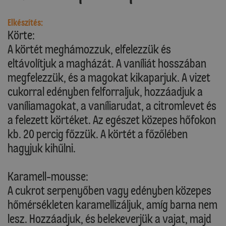
Elkészítés:
Körte:
A körtét meghámozzuk, elfelezzük és
eltávolítjuk a magházát. A vaníliát hosszában
megfelezzük, és a magokat kikaparjuk. A vizet
cukorral edényben felforraljuk, hozzáadjuk a
vaníliamagokat, a vaníliarudat, a citromlevet és
a felezett körtéket. Az egészet közepes hőfokon
kb. 20 percig főzzük. A körtét a főzőlében
hagyjuk kihűlni.
Karamell-mousse:
A cukrot serpenyőben vagy edényben közepes
hőmérsékleten karamellizáljuk, amíg barna nem
lesz. Hozzáadjuk, és belekeverjük a vajat, majd