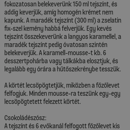
fokozatosan belekeverünk 150 ml tejszínt, és
addig keverjük, amíg homogén krémet nem
kapunk. A maradék tejszínt (300 ml) a zselatin
fix-szel kemény habbá felverjük. Egy kevés
tejszínt összekeverünk a langyos karamellel, a
maradék tejszínt pedig óvatosan szintén
belekeverjük. A karamell-mousse-t kb. 6
desszertpohárba vagy tálkákba elosztjuk, és
legalább egy órára a hűtőszekrénybe tesszük.
A körtét lecsöpögtetjük, miközben a főzőlevet
felfogjuk. Minden mousse-ra teszünk egy-egy
lecsöpögtetett felezett körtét.
Csokoládészósz:
A tejszínt és 6 evőkanál felfogott főzőlevet kis