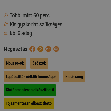
Több, mint 60 perc
Kis gyakorlat szükséges
kb. 6 adag
Megosztás
Mousse-ok
Szószok
Egyéb sütés nélküli finomságok
Karácsony
Gluténmentesen elkészíthető
Tojásmentesen elkészíthető