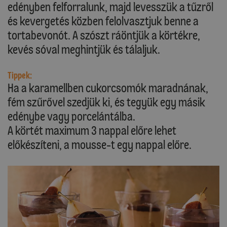
edényben felforralunk, majd levesszük a tűzről
és kevergetés közben felolvasztjuk benne a
tortabevonót. A szószt ráöntjük a körtékre,
kevés sóval meghintjük és tálaljuk.
Tippek:
Ha a karamellben cukorcsomók maradnának,
fém szűrővel szedjük ki, és tegyük egy másik
edénybe vagy porcelántálba.
A körtét maximum 3 nappal előre lehet
előkészíteni, a mousse-t egy nappal előre.