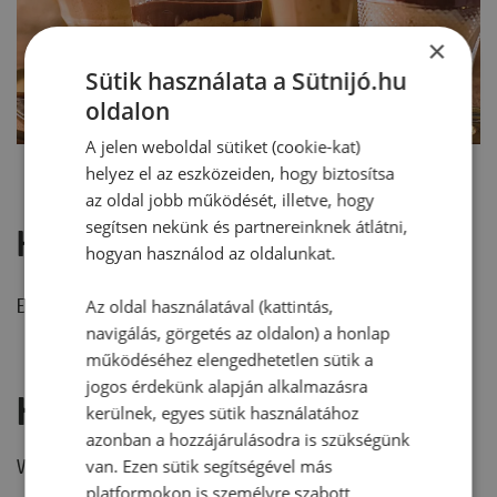
×
Sütik használata a Sütnijó.hu
oldalon
A jelen weboldal sütiket (cookie-kat)
helyez el az eszközeiden, hogy biztosítsa
az oldal jobb működését, illetve, hogy
segítsen nekünk és partnereinknek átlátni,
Hozzászólások
hogyan használod az oldalunkat.
Ehhez a recepthez még nem érkezett hozzászólás.
Az oldal használatával (kattintás,
navigálás, görgetés az oldalon) a honlap
működéséhez elengedhetetlen sütik a
jogos érdekünk alapján alkalmazásra
Hozzászólás írása
kerülnek, egyes sütik használatához
azonban a hozzájárulásodra is szükségünk
van. Ezen sütik segítségével más
Vélemény írásához, kérjük,
jelentkezz be!
platformokon is személyre szabott