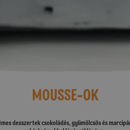
MOUSSE-OK
émes desszertek csokoládés, gyümölcsös és marcipán