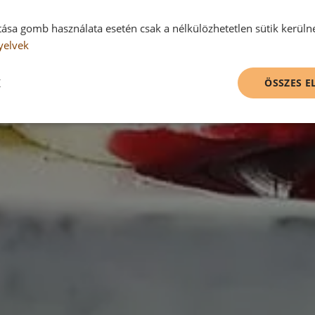
tása gomb használata esetén csak a nélkülözhetetlen sütik kerüln
yelvek
K
ÖSSZES 