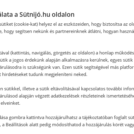
lata a Sütnijó.hu oldalon
ütiket (cookie-kat) helyez el az eszközeiden, hogy biztosítsa az ol
e, hogy segítsen nekünk és partnereinknek átlátni, hogyan haszná
tával (kattintás, navigálás, görgetés az oldalon) a honlap működé
ütik a jogos érdekünk alapján alkalmazásra kerülnek, egyes sütik
rulásodra is szükségünk van. Ezen sütik segítségével más platfo
t hirdetéseket tudunk megjeleníteni neked.
 sütikkel, illetve a sütik eltávolításával kapcsolatos további info
árulásod alapján végzett adatkezelések részleteinek ismertetéséh
elveinket.
ása gombra kattintva hozzájárulhatsz a tájékoztatóban foglalt süt
 a Beállítások alatt pedig módosíthatod a hozzájárulás körét vag