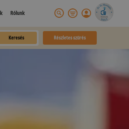
ek
Rólunk
Keresés
Részletes szűrés