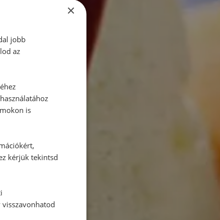
×
dal jobb
lod az
séhez
 használatához
rmokon is
rmációkért,
ez kérjük tekintsd
i
y visszavonhatod