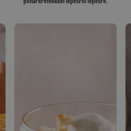
pohárkrémekkel lépésről lépésre.