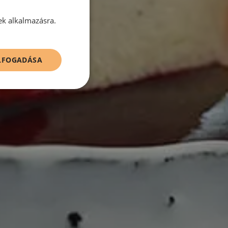
ek alkalmazásra.
ELFOGADÁSA