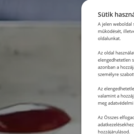
Sütik haszná
A jelen weboldal s
működését, illetv
oldalunkat.
Az oldal használa
elengedhetetlen s
azonban a hozzájá
személyre szabot
Az elengedhetetlen
valamint a hozzáj
meg adatvédelmi 
Az Összes elfogad
adatkezelésekhez,
hozzájárulásod.