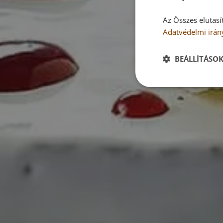
Az Összes elutasí
Adatvédelmi irán
BEÁLLÍTÁSO