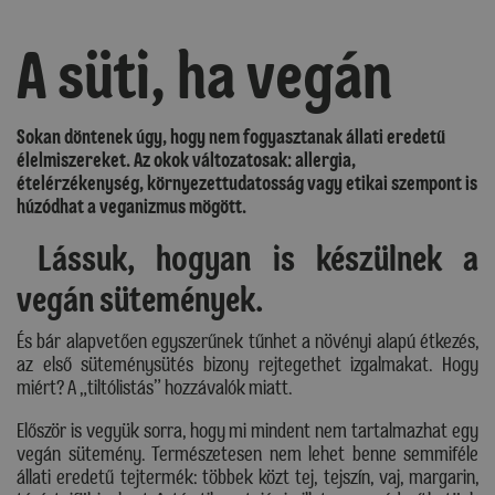
A süti, ha vegán
Sokan döntenek úgy, hogy nem fogyasztanak állati eredetű
élelmiszereket. Az okok változatosak: allergia,
ételérzékenység, környezettudatosság vagy etikai szempont is
húzódhat a veganizmus mögött.
Lássuk, hogyan is készülnek a
vegán sütemények.
És bár alapvetően egyszerűnek tűnhet a növényi alapú étkezés,
az első süteménysütés bizony rejtegethet izgalmakat. Hogy
miért? A „tiltólistás” hozzávalók miatt.
Először is vegyük sorra, hogy mi mindent nem tartalmazhat egy
vegán sütemény. Természetesen nem lehet benne semmiféle
állati eredetű tejtermék: többek közt tej, tejszín, vaj, margarin,