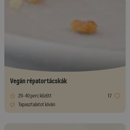
Vegán répatortácskák
20-40 perc között
17
Tapasztalatot kíván