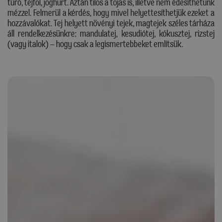
túró, tejföl, joghurt. Aztán tilos a tojás is, illetve nem édesíthetünk
mézzel. Felmerül a kérdés, hogy mivel helyettesíthetjük ezeket a
hozzávalókat. Tej helyett növényi tejek, magtejek széles tárháza
áll rendelkezésünkre: mandulatej, kesudiótej, kókusztej, rizstej
(vagy italok) – hogy csak a legismertebbeket említsük.