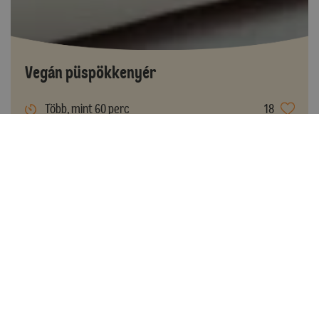
Vegán püspökkenyér
Több, mint 60 perc
18
Könnyen elkészíthető
Néhány tipp hozzávalók
helyettesítésére
Amellett, hogy mindegyik beilleszthető a vegán táplálkozásba,
van még egy jó tulajdonságuk: válogathatunk aszerint közülük,
hogy melyik ízvilága passzol leginkább a készülő süteményhez
vagy más édességhez. A kókusztej,
kókuszital
édes, kókuszos ízű,
a magtejek magukon hordozzák az adott olajos mag aromáját, a
rizstej pedig alapvetően semleges ízű, ezért akkor érdemes