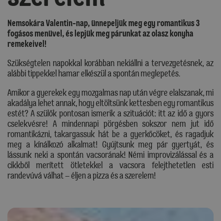
Nemsokára Valentin-nap, ünnepeljük meg egy romantikus 3
fogásos menüvel, és lepjük meg párunkat az olasz konyha
remekeivel!
Szükségtelen napokkal korábban nekiállni a tervezgetésnek, az
alábbi tippekkel hamar elkészül a spontán meglepetés.
Amikor a gyerekek egy mozgalmas nap után végre elalszanak, mi
akadálya lehet annak, hogy eltöltsünk kettesben egy romantikus
estét? A szülők pontosan ismerik a szituációt: itt az idő a gyors
cselekvésre! A mindennapi pörgésben sokszor nem jut idő
romantikázni, takargassuk hát be a gyerkőcöket, és ragadjuk
meg a kínálkozó alkalmat! Gyújtsunk meg pár gyertyát, és
lássunk neki a spontán vacsorának! Némi improvizálással és a
cikkből merített ötletekkel a vacsora felejthetetlen esti
randevúvá válhat – éljen a pizza és a szerelem!