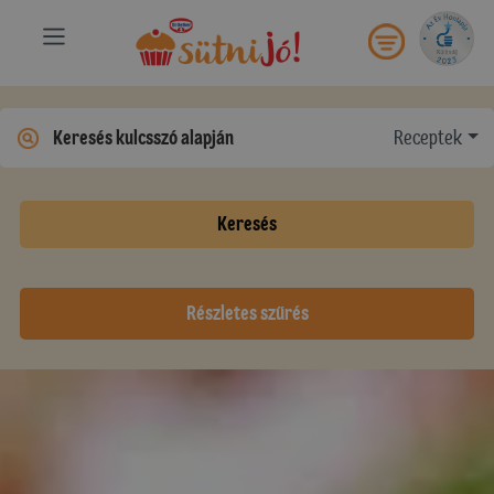
Receptek
Keresés
Részletes szűrés