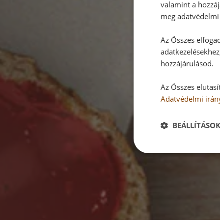
valamint a hozzáj
meg adatvédelmi 
Az Összes elfogad
adatkezelésekhez,
hozzájárulásod.
Az Összes elutasí
Adatvédelmi irán
BEÁLLÍTÁSO