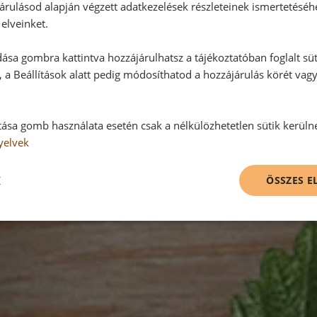
árulásod alapján végzett adatkezelések részleteinek ismertetéséh
elveinket.
ása gombra kattintva hozzájárulhatsz a tájékoztatóban foglalt süt
 a Beállítások alatt pedig módosíthatod a hozzájárulás körét vag
tása gomb használata esetén csak a nélkülözhetetlen sütik kerüln
yelvek
K
ÖSSZES 