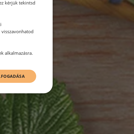
ez kérjük tekintsd
i
y visszavonhatod
ek alkalmazásra.
ELFOGADÁSA