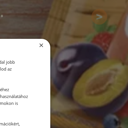
EK
×
dal jobb
lod az
séhez
 használatához
rmokon is
rmációkért,