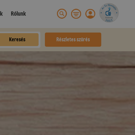
ek
Rólunk
Keresés
Részletes szűrés