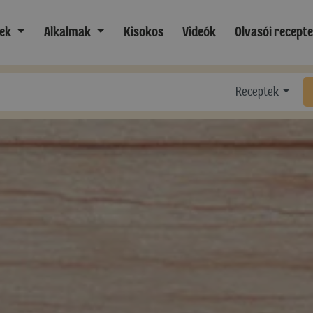
ek
Alkalmak
Kisokos
Videók
Olvasói recept
Receptek