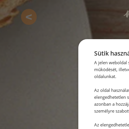
P
Sütik haszná
A jelen weboldal s
működését, illetv
oldalunkat.
Az oldal használa
elengedhetetlen s
azonban a hozzájá
személyre szabot
Az elengedhetetlen