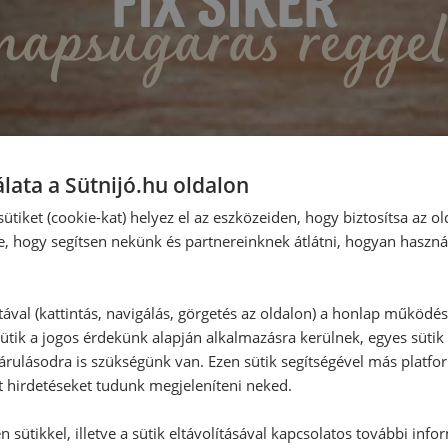
OHARAS DESSZERT
krémes rétegek
lata a Sütnijó.hu oldalon
ütiket (cookie-kat) helyez el az eszközeiden, hogy biztosítsa az ol
e, hogy segítsen nekünk és partnereinknek átlátni, hogyan haszná
tával (kattintás, navigálás, görgetés az oldalon) a honlap működé
ütik a jogos érdekünk alapján alkalmazásra kerülnek, egyes sütik
rulásodra is szükségünk van. Ezen sütik segítségével más platfo
t hirdetéseket tudunk megjeleníteni neked.
 sütikkel, illetve a sütik eltávolításával kapcsolatos további info