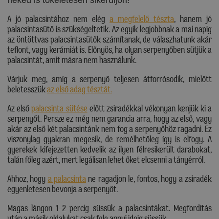
neked is tökéletesen sikerüljön!
A jó palacsintához nem elég
a megfelelő tészta
, hanem jó
palacsintasütő is szükségeltetik. Az egyik legjobbnak a mai napig
az öntöttvas palacsintasütők számítanak, de válaszhatunk akár
teflont, vagy kerámiát is. Előnyös, ha olyan serpenyőben sütjük a
palacsintát, amit másra nem használunk.
Várjuk meg, amíg a serpenyő teljesen átforrósodik, mielőtt
beletesszük
az első adag tésztát.
Az első
palacsinta sütése
előtt zsiradékkal vékonyan kenjük ki a
serpenyőt. Persze ez még nem garancia arra, hogy az első, vagy
akár az első két palacsintánk nem fog a serpenyőhöz ragadni. Ez
viszonylag gyakran megesik, de remélhetőleg így is elfogy. A
gyerekek kifejezetten kedvelik az ilyen félresikerült darabokat,
talán főleg azért, mert legálisan lehet őket elcsenni a tányérról.
Ahhoz, hogy
a palacsinta
ne ragadjon le, fontos, hogy a zsiradék
egyenletesen bevonja a serpenyőt.
Magas lángon 1-2 percig süssük a palacsintákat. Megfordítás
után a másik oldalukat csak fele annyi ideig süssük.