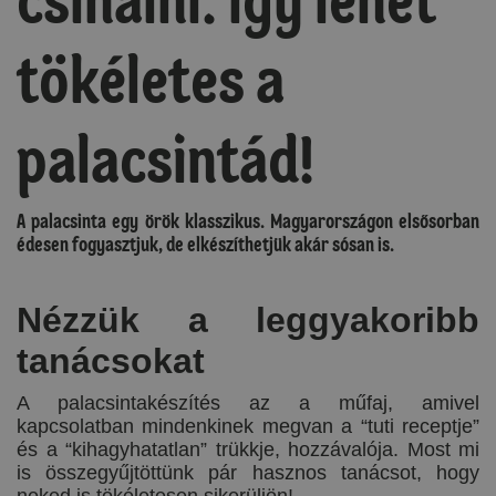
csinálni: így lehet
tökéletes a
palacsintád!
A palacsinta egy örök klasszikus. Magyarországon elsősorban
édesen fogyasztjuk, de elkészíthetjük akár sósan is.
Nézzük a leggyakoribb
tanácsokat
A palacsintakészítés az a műfaj, amivel
kapcsolatban mindenkinek megvan a “tuti receptje”
és a “kihagyhatatlan” trükkje, hozzávalója. Most mi
is összegyűjtöttünk pár hasznos tanácsot, hogy