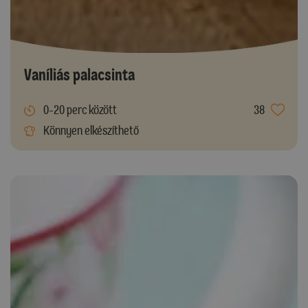
Vaníliás palacsinta
0-20 perc között
38
Könnyen elkészíthető