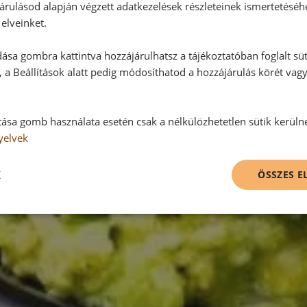
árulásod alapján végzett adatkezelések részleteinek ismertetéséh
elveinket.
ása gombra kattintva hozzájárulhatsz a tájékoztatóban foglalt süt
 a Beállítások alatt pedig módosíthatod a hozzájárulás körét vag
tása gomb használata esetén csak a nélkülözhetetlen sütik kerüln
yelvek
K
ÖSSZES 