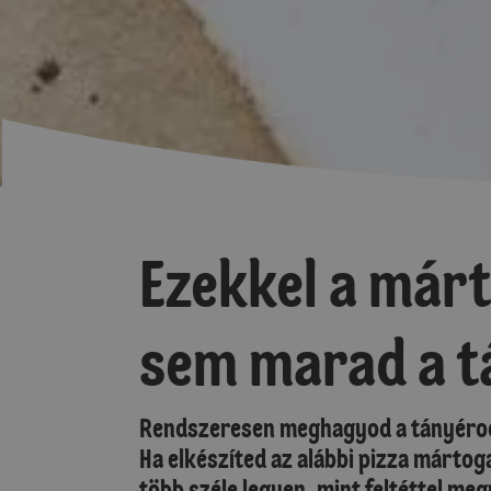
Ezekkel a márt
sem marad a t
Rendszeresen meghagyod a tányérodo
Ha elkészíted az alábbi pizza mártog
több széle legyen, mint feltéttel meg