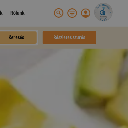
ek
Rólunk
Keresés
Részletes szűrés