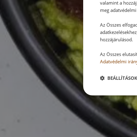
valamint a hozzáj
meg adatvédelmi 
Az Összes elfogad
adatkezelésekhez,
hozzájárulásod.
Az Összes elutasí
Adatvédelmi irán
BEÁLLÍTÁSO