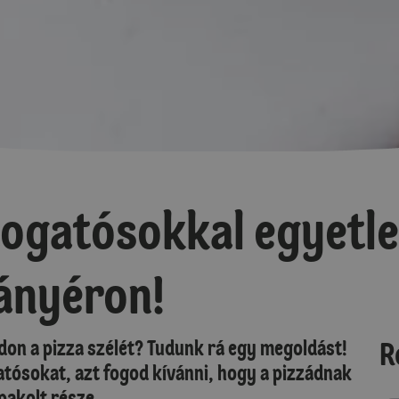
ogatósokkal egyetle
ányéron!
n a pizza szélét? Tudunk rá egy megoldást!
R
atósokat, azt fogod kívánni, hogy a pizzádnak
pakolt része.