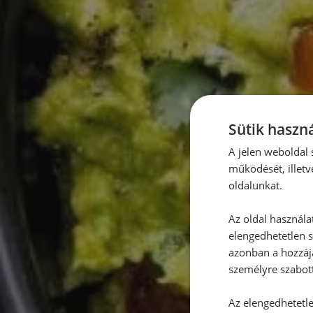
Sütik haszná
A jelen weboldal s
működését, illetv
oldalunkat.
Az oldal használa
elengedhetetlen s
azonban a hozzájá
személyre szabot
Az elengedhetetlen