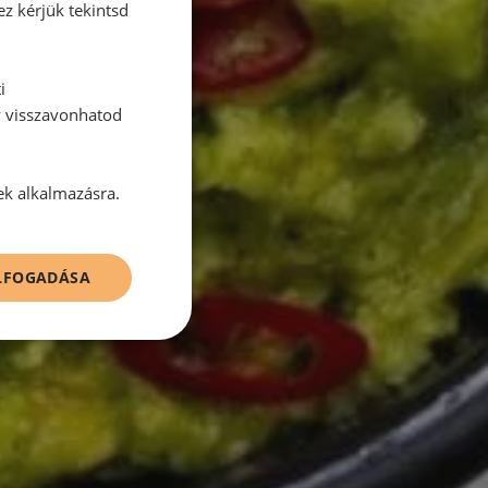
ez kérjük tekintsd
i
y visszavonhatod
ek alkalmazásra.
ELFOGADÁSA