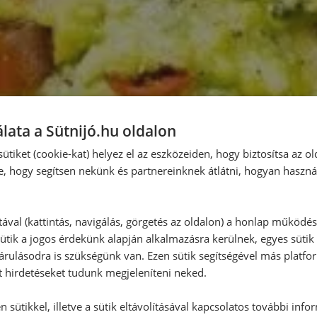
lata a Sütnijó.hu oldalon
ütiket (cookie-kat) helyez el az eszközeiden, hogy biztosítsa az ol
e, hogy segítsen nekünk és partnereinknek átlátni, hogyan haszná
tával (kattintás, navigálás, görgetés az oldalon) a honlap működé
ütik a jogos érdekünk alapján alkalmazásra kerülnek, egyes sütik
rulásodra is szükségünk van. Ezen sütik segítségével más platfo
t hirdetéseket tudunk megjeleníteni neked.
 sütikkel, illetve a sütik eltávolításával kapcsolatos további info