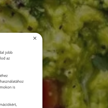
×
dal jobb
lod az
séhez
 használatához
rmokon is
rmációkért,