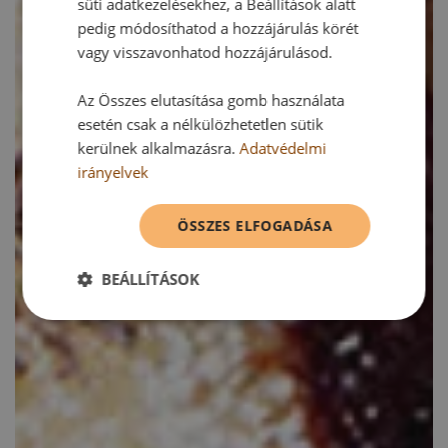
süti adatkezelésekhez, a Beállítások alatt
pedig módosíthatod a hozzájárulás körét
vagy visszavonhatod hozzájárulásod.
Az Összes elutasítása gomb használata
esetén csak a nélkülözhetetlen sütik
kerülnek alkalmazásra.
Adatvédelmi
irányelvek
ÖSSZES ELFOGADÁSA
BEÁLLÍTÁSOK