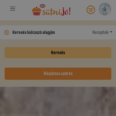
Receptek
Keresés
Részletes szűrés