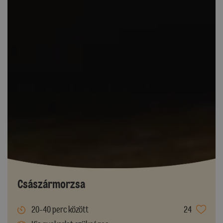
Császármorzsa
20-40 perc között
24