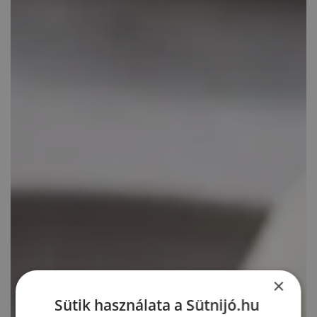
×
Sütik használata a Sütnijó.hu