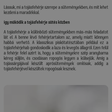
Lássuk, mi a tojásfehérje szerepe a süteményekben, és mit lehet
kezdeni a maradékkal.
Így működik a tojásfehérje sütés közben
A tojásfehérje a különböző süteményekben más-más feladatot
lát el. A benne lévő fehérjetartalom az, amely miatt könnyen
habbá verhető. A klasszikus piskótatésztában például ez a
tojásfehérjehab gondoskodik a laza és levegős állagról. Ezen felül
a fehérje felel azért is, hogy a süteményekre szép aranybarna
kéreg süljön, és csodásan ropogós legyen a külsejük. Amíg a
tojássárgájával készült aprósütemények omlósak, addig a
tojásfehérjével készültek ropogósak lesznek.