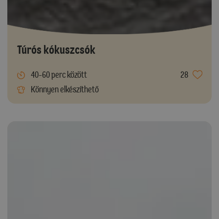
Túrós kókuszcsók
40-60 perc között
28
Könnyen elkészíthető