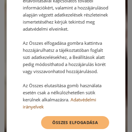
eltávolításával kapcsolatos további
információkért, valamint a hozzájárulásod
alapján végzett adatkezelések részleteinek
ismertetéséhez kérjük tekintsd meg
adatvédelmi elveinket.
Az Összes elfogadása gombra kattintva
hozzájárulhatsz a tájékoztatóban foglalt
süti adatkezelésekhez, a Beállítások alatt
pedig módosíthatod a hozzájárulás körét
vagy visszavonhatod hozzájárulásod.
Az Összes elutasítása gomb használata
esetén csak a nélkülözhetetlen sütik
kerülnek alkalmazásra.
Adatvédelmi
irányelvek
ÖSSZES ELFOGADÁSA