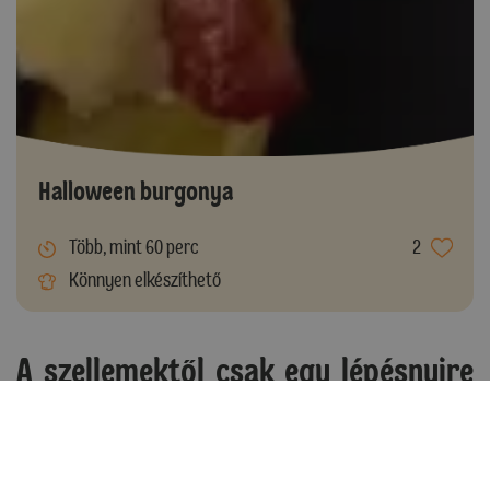
Halloween burgonya
Több, mint 60 perc
2
Könnyen elkészíthető
A szellemektől csak egy lépésnyire
vannak a cuki szörnyecskék!
Hasonlóan elkészíthetjük Dr. Oetker fondant-ból vagy
marcipánból,
pillecukorból
, sőt tulajdonképpen ha egy kis sütire