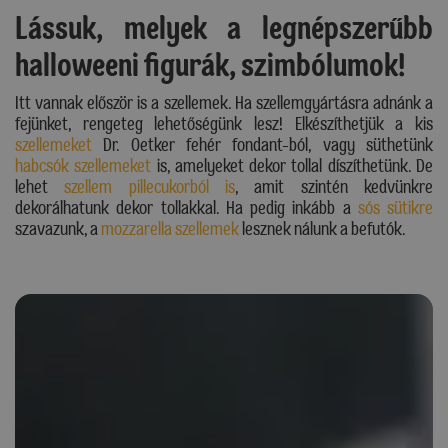
Lássuk, melyek a legnépszerűbb
halloweeni figurák, szimbólumok!
Itt vannak először is a szellemek. Ha szellemgyártásra adnánk a
fejünket, rengeteg lehetőségünk lesz! Elkészíthetjük a kis
szellemeket
Dr. Oetker fehér fondant-ból, vagy süthetünk
habcsók szellemeket
is, amelyeket dekor tollal díszíthetünk. De
lehet
szellem pillecukorból is
, amit szintén kedvünkre
dekorálhatunk dekor tollakkal. Ha pedig inkább a
sós sütikre
szavazunk, a
mozzarella szellemek
lesznek nálunk a befutók.